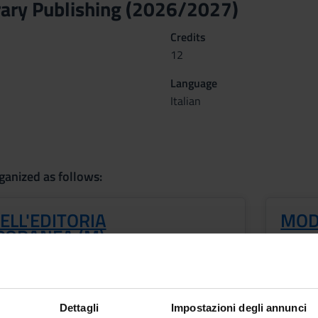
ary Publishing (2026/2027)
Credits
12
Language
Italian
ganized as follows:
ELL'EDITORIA
MODE
ORANEA (M)
Credit
Period
6
1 A, 1 B
Academ
Dettagli
Impostazioni degli annunci
f
Federi