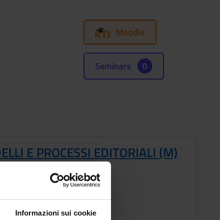
Moodle
Seminars
0
LLI E PROCESSI EDITORIALI (M)
s
Period
2 A, 2 B
ic staff
Informazioni sui cookie
ca Formiga