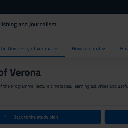
lishing and Journalism
the University of Verona
How to enrol
How
cur
 of Verona
 the Programme, lecture timetables, learning activities and useful
Back to the study plan