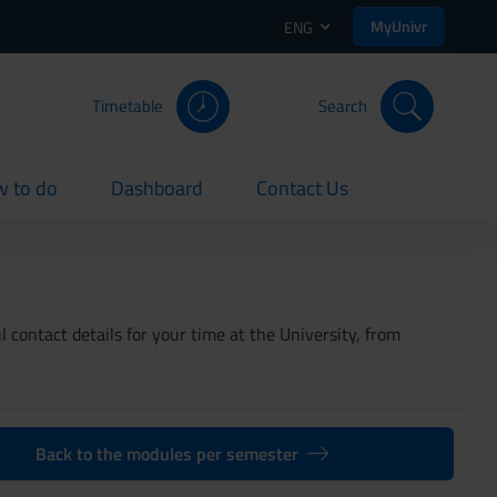
MyUnivr
ENG
Timetable
Search
 to do
Dashboard
Contact Us
rent
current
current
 contact details for your time at the University, from
Back to the modules per semester