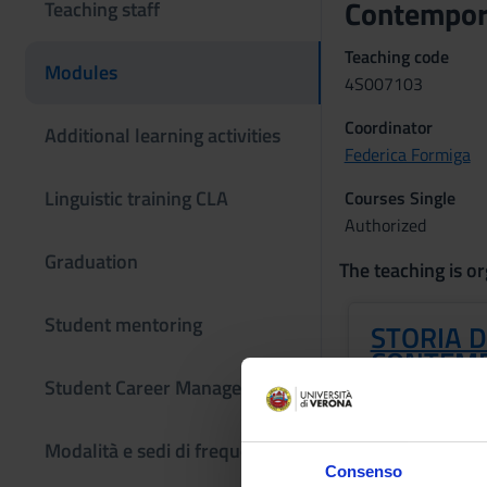
Contempor
Teaching staff
Teaching code
Modules
4S007103
Coordinator
Additional learning activities
Federica Formiga
Linguistic training CLA
Courses Single
Authorized
Graduation
The teaching is or
Student mentoring
STORIA D
CONTEMP
Student Career Management
Credits
6
Modalità e sedi di frequenza
Consenso
Academic staf