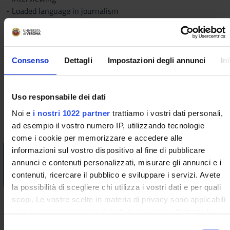
- Loaded language in journalism
- Journalistic jargon
- History of journalism: the basics
Since this course requires active participation by students, it
is NOT RECOMMENDED for non-attending students to choose
Consenso
Dettagli
Impostazioni degli annunci
In
it.
Bibliography
Uso responsabile dei dati
Noi e
i nostri 1022 partner
trattiamo i vostri dati personali,
Vai alla bibliografia
ad esempio il vostro numero IP, utilizzando tecnologie
come i cookie per memorizzare e accedere alle
informazioni sul vostro dispositivo al fine di pubblicare
Visualizza la bibliografia con Leganto, strumento che il
annunci e contenuti personalizzati, misurare gli annunci e i
Sistema Bibliotecario mette a disposizione per recuperare i
contenuti, ricercare il pubblico e sviluppare i servizi. Avete
testi in programma d'esame in modo semplice e innovativo.
la possibilità di scegliere chi utilizza i vostri dati e per quali
Didactic methods
scopi. Le vostre scelte in materia di privacy sono applicabili
solo su questa proprietà digitale in cui avete effettuato le
Lessons in class and practical sessions
vostre scelte. È possibile modificare o revocare il proprio
S