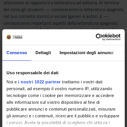
attenzione al rapporto tra letteratura ed editoria. Al termine
del corso gli studenti: — conosceranno la letteratura spagnola
nel suo contesto storico e sociale (generi e autori...); —
conosceranno importanti aspetti della letteratura spagnola;
— conosceranno i fondamenti epistemologici della disciplina e
le caratteristiche peculiari della letteratura e della cultura
spagnola.
Consenso
Dettagli
Impostazioni degli annunci
In
Prerequisiti e nozioni di base
nessun prerequisito
Uso responsabile dei dati
Programma
Noi e
i nostri 1022 partner
trattiamo i vostri dati
Il Don Chisciotte di Cervantes. Il corso affronta il capolavoro di
personali, ad esempio il vostro numero IP, utilizzando
Cervantes con l'obiettivo di fornire le conoscenze e
tecnologie come i cookie per memorizzare e accedere
competenze necessarie alla piena comprensione del testo e
alle informazioni sul vostro dispositivo al fine di
del contesto di pubblicazione e ricezione dell'opera. Oltre alle
pubblicare annunci e contenuti personalizzati, misurare
indicazioni bibliografiche presenti in Leganto, i materiali
gli annunci e i contenuti, ricercare il pubblico e sviluppare
obbligatori e facoltativi saranno forniti nello spazio Moodle
i servizi. Avete la possibilità di scegliere chi utilizza i