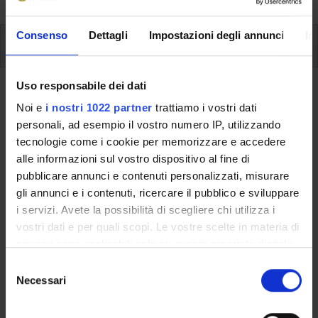
Consenso
Dettagli
Impostazioni degli annunci
In
Insegnamenti
Uso responsabile dei dati
Ritorna al piano didattico
Noi e
i nostri 1022 partner
trattiamo i vostri dati
personali, ad esempio il vostro numero IP, utilizzando
Ritorna agli insegnamenti per periodo
tecnologie come i cookie per memorizzare e accedere
alle informazioni sul vostro dispositivo al fine di
Letteratura russa per l'editoria (m)
pubblicare annunci e contenuti personalizzati, misurare
gli annunci e i contenuti, ricercare il pubblico e sviluppare
Codice insegnamento
Crediti
i servizi. Avete la possibilità di scegliere chi utilizza i
4S02891
6
vostri dati e per quali scopi. Le vostre scelte in materia di
L'insegnamento è mutuato dall'insegnamento
русская
privacy sono applicabili solo su questa proprietà digitale
литература му 1 (Russian literature Master 1)
(2025/2026) -
in cui avete effettuato le vostre scelte. È possibile
S
Laurea magistrale in Languages, Literatures and Digital
modificare o revocare il proprio consenso in qualsiasi
Necessari
e
Culture
momento dalla Dichiarazione sui cookie o facendo clic
l
sull'icona di attivazione della privacy.
e