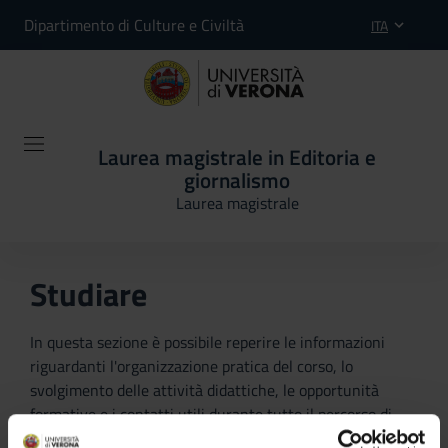
Dipartimento di Culture e Civiltà
ITA
Laurea magistrale in Editoria e
giornalismo
Laurea magistrale
Studiare
In questa sezione è possibile reperire le informazioni
riguardanti l'organizzazione pratica del corso, lo
svolgimento delle attività didattiche, le opportunità
formative e i contatti utili durante tutto il percorso di
studi, fino al conseguimento del titolo finale.