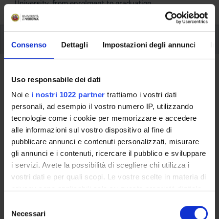
University, from enrolment to graduation.
Additional learning activities
Consenso
Dettagli
Impostazioni degli annunci
In
Ritorna a ulteriori attività formative
Uso responsabile dei dati
Civic Calendar of Memory:
Noi e
i nostri 1022 partner
trattiamo i vostri dati
Holocaust Remembrance Day and
personali, ad esempio il vostro numero IP, utilizzando
tecnologie come i cookie per memorizzare e accedere
the Day of Remembrance for the
alle informazioni sul vostro dispositivo al fine di
Victims of the Istrian-Dalmatian
pubblicare annunci e contenuti personalizzati, misurare
Exodus
gli annunci e i contenuti, ricercare il pubblico e sviluppare
i servizi. Avete la possibilità di scegliere chi utilizza i
Teaching code
Credits
vostri dati e per quali scopi. Le vostre scelte in materia di
4S014717
1
privacy sono applicabili solo su questa proprietà digitale
in cui avete effettuato le vostre scelte. È possibile
S
The course is given by
Civic Calendar of Memory: Holocaust
modificare o revocare il proprio consenso in qualsiasi
Necessari
e