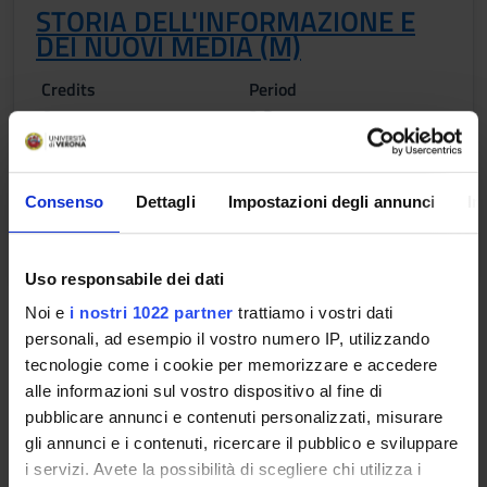
STORIA DELL'INFORMAZIONE E
DEI NUOVI MEDIA (M)
Credits
Period
6
2 B
Academic staff
Giovanni Bernardini
Consenso
Dettagli
Impostazioni degli annunci
In
Lessons timetable
Uso responsabile dei dati
Learning objectives
Noi e
i nostri 1022 partner
trattiamo i vostri dati
personali, ad esempio il vostro numero IP, utilizzando
The course aims to offer students specific knowledge of the
tecnologie come i cookie per memorizzare e accedere
history of journalism, the mechanisms of formation and
alle informazioni sul vostro dispositivo al fine di
orientation of public opinion, as well as the fundamental tools
pubblicare annunci e contenuti personalizzati, misurare
to analyze the role of journalism and publishing in
gli annunci e i contenuti, ricercare il pubblico e sviluppare
contemporary society. At the end of the course the student
i servizi. Avete la possibilità di scegliere chi utilizza i