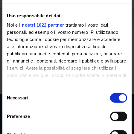
Uso responsabile dei dati
Additional learning activities
Noi e
i nostri 1022 partner
trattiamo i vostri dati
Type D and Type F activities
personali, ad esempio il vostro numero IP, utilizzando
tecnologie come i cookie per memorizzare e accedere
alle informazioni sul vostro dispositivo al fine di
A.A. 2026/2027
pubblicare annunci e contenuti personalizzati, misurare
gli annunci e i contenuti, ricercare il pubblico e sviluppare
i servizi. Avete la possibilità di scegliere chi utilizza i
Modules not yet included
vostri dati e per quali scopi. Le vostre scelte in materia di
privacy sono applicabili solo su questa proprietà digitale
in cui avete effettuato le vostre scelte. È possibile
S
modificare o revocare il proprio consenso in qualsiasi
Necessari
e
momento dalla Dichiarazione sui cookie o facendo clic
l
sull'icona di attivazione della privacy.
e
Preferenze
z
Reserved Areas
Con il tuo consenso, vorremmo anche:
i
raccogliere informazioni sulla tua posizione