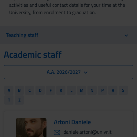
activities and useful contact details for your time at the
University, from enrolment to graduation.
Teaching staff
Academic staff
A.A. 2026/2027
A
B
C
D
F
K
L
M
N
P
R
S
T
Z
Artoni Daniele
daniele.artoni@univr.it