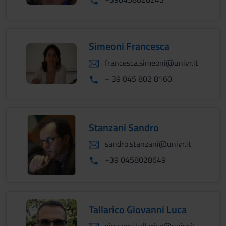
Simeoni Francesca
francesca.simeoni@univr.it
+ 39 045 802 8160
Stanzani Sandro
sandro.stanzani@univr.it
+39 0458028649
Tallarico Giovanni Luca