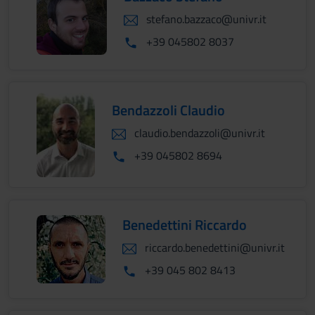
stefano.bazzaco@univr.it
+39 045802 8037
Bendazzoli Claudio
claudio.bendazzoli@univr.it
+39 045802 8694
Benedettini Riccardo
riccardo.benedettini@univr.it
+39 045 802 8413