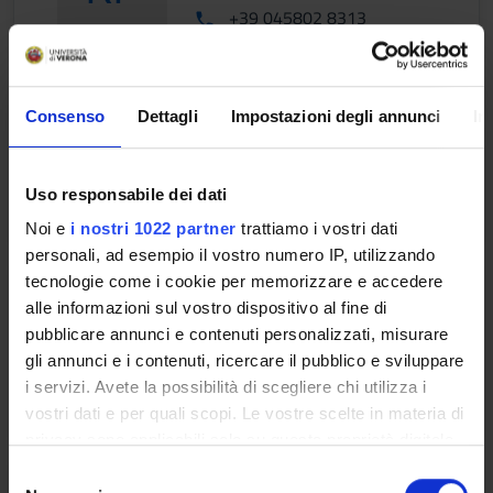
+39 045802 8313
Consenso
Dettagli
Impostazioni degli annunci
In
Larcati Arturo
arturo.larcati@univr.it
+ 39 045802 8311
Uso responsabile dei dati
Noi e
i nostri 1022 partner
trattiamo i vostri dati
personali, ad esempio il vostro numero IP, utilizzando
tecnologie come i cookie per memorizzare e accedere
Lorenzetti Maria Ivana
alle informazioni sul vostro dispositivo al fine di
pubblicare annunci e contenuti personalizzati, misurare
mariaivana.lorenzetti@univr.it
gli annunci e i contenuti, ricercare il pubblico e sviluppare
+39 045802 8579
i servizi. Avete la possibilità di scegliere chi utilizza i
vostri dati e per quali scopi. Le vostre scelte in materia di
privacy sono applicabili solo su questa proprietà digitale
in cui avete effettuato le vostre scelte. È possibile
S
modificare o revocare il proprio consenso in qualsiasi