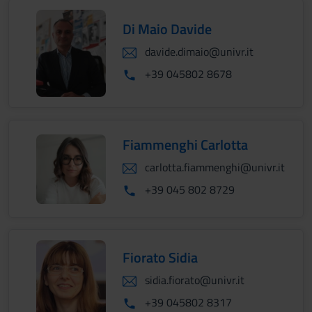
Di Maio Davide
davide.dimaio@univr.it
+39 045802 8678
Fiammenghi Carlotta
carlotta.fiammenghi@univr.it
+39 045 802 8729
Fiorato Sidia
sidia.fiorato@univr.it
+39 045802 8317