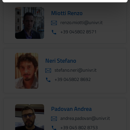
informazioni sul modo in cui utilizzi il nostro sito con i
Miotti Renzo
nostri partner che si occupano di analisi dei dati web,
pubblicità e social media, i quali potrebbero combinarle
renzo.miotti@univr.it
con altre informazioni che hai fornito loro o che hanno
+39 045802 8571
raccolto dal tuo utilizzo dei loro servizi.
Neri Stefano
stefano.neri@univr.it
+39 045802 8692
Padovan Andrea
andrea.padovan@univr.it
+39 045 802 8753