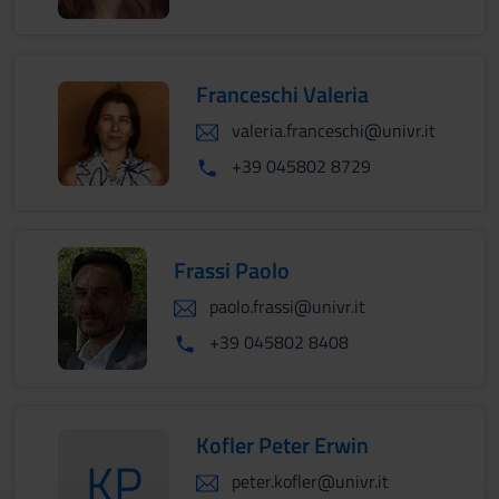
Franceschi Valeria
valeria.franceschi@univr.it
+39 045802 8729
Frassi Paolo
paolo.frassi@univr.it
+39 045802 8408
Kofler Peter Erwin
KP
peter.kofler@univr.it
KoflerPeter Erwin