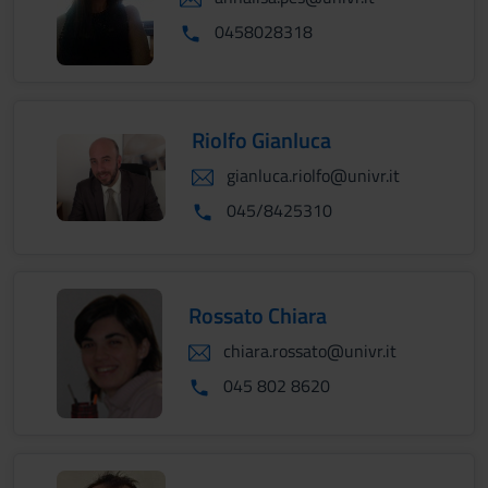
0458028318
Riolfo Gianluca
gianluca.riolfo@univr.it
045/8425310
Rossato Chiara
chiara.rossato@univr.it
045 802 8620