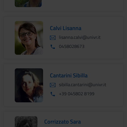
Calvi Lisanna
lisanna.calvi@univr.it
0458028673
Cantarini Sibilla
sibilla.cantarini@univr.it
+39 045802 8199
Corrizzato Sara