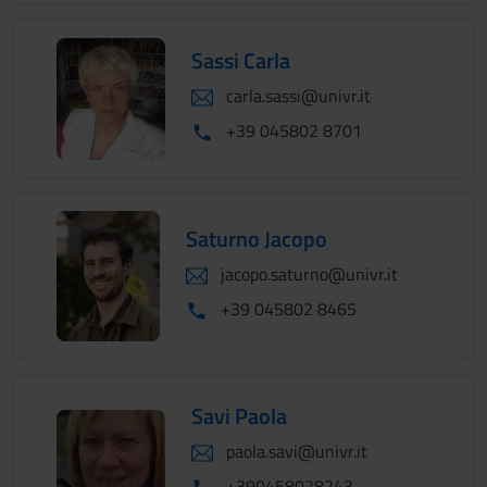
Sassi Carla
carla.sassi@univr.it
+39 045802 8701
Saturno Jacopo
jacopo.saturno@univr.it
+39 045802 8465
Savi Paola
paola.savi@univr.it
+390458028243