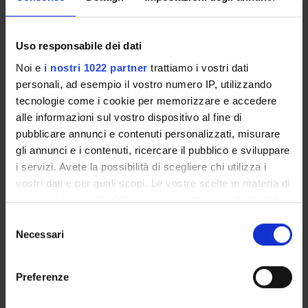
Spanish
Scientific Disciplinary Sector (SSD)
Uso responsabile dei dati
L-LIN/07 - LANGUAGE AND TRANSLATION - SPANISH
Noi e
i nostri 1022 partner
trattiamo i vostri dati
Period
personali, ad esempio il vostro numero IP, utilizzando
II semestre (Area Lingue e letterature straniere) dal Feb 15,
tecnologie come i cookie per memorizzare e accedere
2027 al May 20, 2027.
alle informazioni sul vostro dispositivo al fine di
pubblicare annunci e contenuti personalizzati, misurare
Courses Single
gli annunci e i contenuti, ricercare il pubblico e sviluppare
Authorized
i servizi. Avete la possibilità di scegliere chi utilizza i
vostri dati e per quali scopi. Le vostre scelte in materia di
Lessons timetable
Seminars
0
privacy sono applicabili solo su questa proprietà digitale
in cui avete effettuato le vostre scelte. È possibile
S
Learning objectives
modificare o revocare il proprio consenso in qualsiasi
Necessari
e
momento dalla Dichiarazione sui cookie o facendo clic
l
The course aims at helping students: – know the basic
sull'icona di attivazione della privacy.
e
theoretical concepts of Spanish Phonetics and Phonology; –
Preferenze
z
know normative aspects of Spanish pronunciation; – know
Con il tuo consenso, vorremmo anche:
i