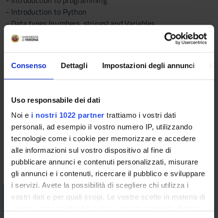
- Introduction to programming
- Introduction to Python
- Data types (numbers, strings) and Variables
- Decisions
- Iterations
- Functions
Consenso
Dettagli
Impostazioni degli annunci
In
- Lists
- Sets and Dictionaries
- Files
Uso responsabile dei dati
- Libraries for Natural Language Processing and handling of
structured documents
Noi e
i nostri 1022 partner
trattiamo i vostri dati
personali, ad esempio il vostro numero IP, utilizzando
Bibliography
tecnologie come i cookie per memorizzare e accedere
alle informazioni sul vostro dispositivo al fine di
pubblicare annunci e contenuti personalizzati, misurare
Vai alla bibliografia
gli annunci e i contenuti, ricercare il pubblico e sviluppare
i servizi. Avete la possibilità di scegliere chi utilizza i
Visualizza la bibliografia con Leganto, strumento che il
vostri dati e per quali scopi. Le vostre scelte in materia di
Sistema Bibliotecario mette a disposizione per recuperare i
privacy sono applicabili solo su questa proprietà digitale
testi in programma d'esame in modo semplice e innovativo.