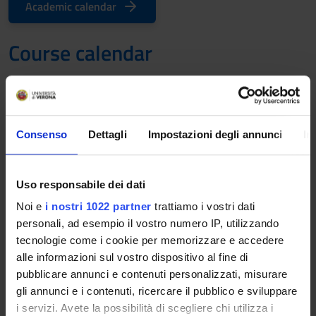
Academic calendar
Course calendar
A.A. 2026/2027
The Academic Calendar sets out the degree programme
Consenso
Dettagli
Impostazioni degli annunci
In
lecture and exam timetables, as well as the relevant
university closure dates..
Uso responsabile dei dati
Definition of lesson periods
Noi e
i nostri 1022 partner
trattiamo i vostri dati
personali, ad esempio il vostro numero IP, utilizzando
PERIOD
FROM
TO
tecnologie come i cookie per memorizzare e accedere
I semestre (Area Lingue e
Sep 21,
Dec 23,
alle informazioni sul vostro dispositivo al fine di
letterature straniere)
2026
2026
pubblicare annunci e contenuti personalizzati, misurare
gli annunci e i contenuti, ricercare il pubblico e sviluppare
i servizi. Avete la possibilità di scegliere chi utilizza i
II semestre (Area Lingue e
Feb 15,
May 20,