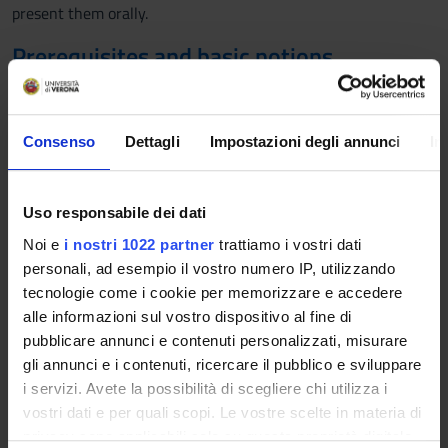
present them orally.
Prerequisites and basic notions
To take the exam, students must have passed Varietäten des
Deutschen 1.
Consenso
Dettagli
Impostazioni degli annunci
In
Program
"Understanding popular texts in the tourist, economic, and
Uso responsabile dei dati
commercial fields"
A text is not simply an extended structure of syntactic units
Noi e
i nostri 1022 partner
trattiamo i vostri dati
such as words, groups, clauses, and textual units, a text is a
personali, ad esempio il vostro numero IP, utilizzando
communicative language event in a context that is marked by
tecnologie come i cookie per memorizzare e accedere
completion. Starting from this perspective some basic
alle informazioni sul vostro dispositivo al fine di
concepts of the classical argumentation theory and text
pubblicare annunci e contenuti personalizzati, misurare
linguistics, such as the seven standards of textuality,
gli annunci e i contenuti, ricercare il pubblico e sviluppare
(cohesion, coherence, intentionality, acceptability,
i servizi. Avete la possibilità di scegliere chi utilizza i
informativity, situationality, intertextuality) and the three
vostri dati e per quali scopi. Le vostre scelte in materia di
regulative principles (efficiency, effectiveness,
privacy sono applicabili solo su questa proprietà digitale