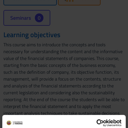
Seminars
0
Learning objectives
This course aims to introduce the concepts and tools
necessary for understanding the content and the informative
value of the financial statements of companies. This course,
starting from the basic concepts of the business economy,
such as the definition of company, its objective function, its
management, will provide a focus on the contents, structure
and analysis of the financial statements according to the
current legislation and considering also the sustainability
reporting. At the end of the course the students will be able to
interpret the financial statement and to apply the most
important analysis techniques to take sustainable decisions.
Prerequisites and basic notions