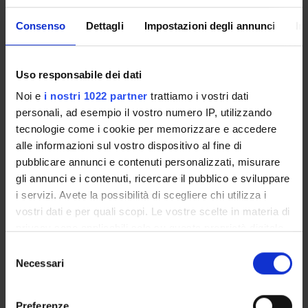
There are no prerequisites
Consenso
Dettagli
Impostazioni degli annunci
In
Program
• Introduction to business administration: classification of
Uso responsabile dei dati
companies and definition of the role they play in the economic
Noi e
i nostri 1022 partner
trattiamo i vostri dati
system.
personali, ad esempio il vostro numero IP, utilizzando
• The economic-financial structure of the firm: income,
tecnologie come i cookie per memorizzare e accedere
capital, financial requirement
alle informazioni sul vostro dispositivo al fine di
• The financial statements: general clause, principles of
pubblicare annunci e contenuti personalizzati, misurare
preparation and structure.
gli annunci e i contenuti, ricercare il pubblico e sviluppare
• Structure and contents of financial statement.
i servizi. Avete la possibilità di scegliere chi utilizza i
• Valuation criteria on financial statement items.
vostri dati e per quali scopi. Le vostre scelte in materia di
• Sustainability as a managerial tool
privacy sono applicabili solo su questa proprietà digitale
• Non-financial disclosure
in cui avete effettuato le vostre scelte. È possibile
S
COURSE MATERIALS
modificare o revocare il proprio consenso in qualsiasi
Necessari
e
• Course Slides
momento dalla Dichiarazione sui cookie o facendo clic
l
• Economia dell’Impresa, di A. Beretta Zanoni, B. Campedelli, Il
sull'icona di attivazione della privacy.
e
Mulino, Bologna, 2007 (First Part)
Preferenze