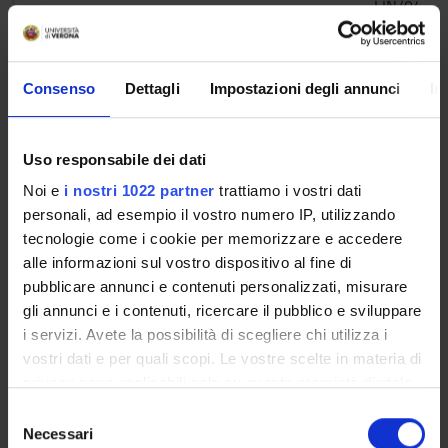
LIN/04
Varieties of German 1
9
B
L-
LIN/14
Consenso
Dettagli
Impostazioni degli annunci
In
Varieties of Spanish 1
9
B
L-
LIN/07
Uso responsabile dei dati
Noi e
i nostri 1022 partner
trattiamo i vostri dati
Varieties of the Russian
9
B
L-
personali, ad esempio il vostro numero IP, utilizzando
language 1
LIN/21
tecnologie come i cookie per memorizzare e accedere
alle informazioni sul vostro dispositivo al fine di
History of international
6
C
SECS-
pubblicare annunci e contenuti personalizzati, misurare
trading
P/12
gli annunci e i contenuti, ricercare il pubblico e sviluppare
i servizi. Avete la possibilità di scegliere chi utilizza i
vostri dati e per quali scopi. Le vostre scelte in materia di
2° Year It will be activated in the A.Y. 2026/2027
privacy sono applicabili solo su questa proprietà digitale
in cui avete effettuato le vostre scelte. È possibile
S
MODULES
CREDITS
TAF
SSD
modificare o revocare il proprio consenso in qualsiasi
Necessari
e