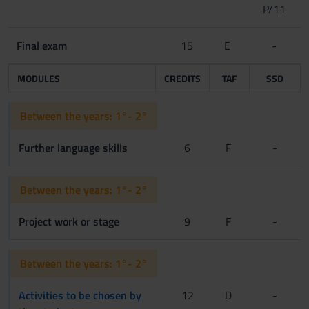
P/11
Final exam
15
E
-
MODULES
CREDITS
TAF
SSD
Between the years: 1°- 2°
Further language skills
6
F
-
Between the years: 1°- 2°
Project work or stage
9
F
-
Between the years: 1°- 2°
Activities to be chosen by
12
D
-