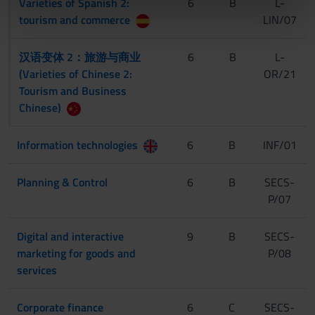
Varieties of Spanish 2:
6
B
L-
nostri partner che si occupano di analisi dei dati web,
tourism and commerce
LIN/07
pubblicità e social media, i quali potrebbero combinarle
con altre informazioni che hai fornito loro o che hanno
汉语变体 2：旅游与商业
6
B
L-
raccolto dal tuo utilizzo dei loro servizi.
(Varieties of Chinese 2:
OR/21
Tourism and Business
Chinese)
Information technologies
6
B
INF/01
Planning & Control
6
B
SECS-
P/07
Digital and interactive
9
B
SECS-
marketing for goods and
P/08
services
Corporate finance
6
C
SECS-