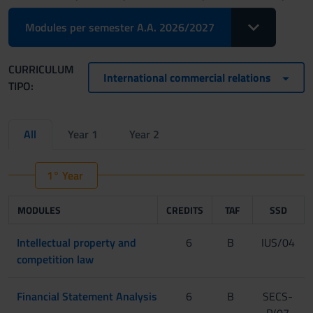
Toggle Dropdo
Modules per semester A.A. 2026/2027
CURRICULUM
International commercial relations
TIPO:
All
Year 1
Year 2
1° Year
MODULES
CREDITS
TAF
SSD
Intellectual property and
6
B
IUS/04
competition law
Financial Statement Analysis
6
B
SECS-
P/07