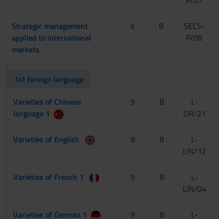
Strategic management
9
B
SECS-
applied to international
P/08
markets
1st foreign language
Varieties of Chinese
9
B
L-
language 1
OR/21
Varieties of English
9
B
L-
LIN/12
Varieties of French 1
9
B
L-
LIN/04
Varieties of German 1
9
B
L-