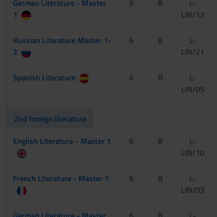
German Literature - Master
6
B
L-
1
LIN/13
Russian Literature Master 1-
6
B
L-
2
LIN/21
Spanish Literature
6
B
L-
LIN/05
2nd foreign literature
English Literature - Master 1
6
B
L-
LIN/10
French Literature - Master 1
6
B
L-
LIN/03
German Literature - Master
6
B
L-