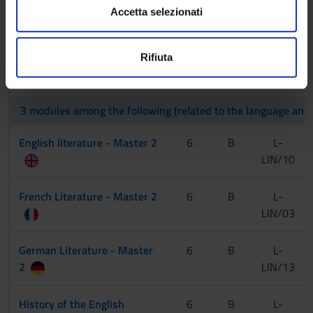
s
dalla Dichiarazione sui cookie.
Accetta selezionati
e
2° Year It will be activated in the A.Y. 2026/2027
n
Utilizziamo i cookie per personalizzare contenuti ed
Rifiuta
s
annunci, per fornire funzionalità dei social media e per
MODULES
CREDITS
TAF
SSD
o
analizzare il nostro traffico. Condividiamo inoltre
informazioni sul modo in cui utilizzi il nostro sito con i
3 modules among the following (related to the language and 
nostri partner che si occupano di analisi dei dati web,
pubblicità e social media, i quali potrebbero combinarle
English literature - Master 2
6
B
L-
con altre informazioni che hai fornito loro o che hanno
LIN/10
raccolto dal tuo utilizzo dei loro servizi.
French Literature - Master 2
6
B
L-
LIN/03
German Literature - Master
6
B
L-
2
LIN/13
History of the English
6
B
L-