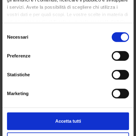
i servizi. Avete la possibilità di scegliere chi utilizza i
Romance Philology LM
6
B
L-FIL-
vostri dati e per quali scopi. Le vostre scelte in materia di
[LL]
LET/09
privacy sono applicabili solo su questa proprietà digitale
in cui avete effettuato le vostre scelte. È possibile
S
Slavic Philology
6
B
L-
modificare o revocare il proprio consenso in qualsiasi
Necessari
e
LIN/21
momento dalla Dichiarazione sui cookie o facendo clic
l
sull'icona di attivazione della privacy.
e
Preferenze
Italian literature in the
6
B
L-FIL-
z
international context
LET/10
Con il tuo consenso, vorremmo anche:
i
raccogliere informazioni sulla tua posizione
o
Statistiche
Computational thinking
6
C
INF/01
geografica, con un'approssimazione di qualche
n
metro,
e
Marketing
Identificare il tuo dispositivo, scansionandolo
Digital accessibility, design
3
F
INF/01
d
attivamente alla ricerca di caratteristiche specifiche
and multimedia tecnologies
e
(impronte digitali).
for the web and social media
l
c
Approfondisci come vengono elaborati i tuoi dati personali
Accetta tutti
o
e imposta le tue preferenze nella
sezione dettagli
. Puoi
n
modificare o ritirare il tuo consenso in qualsiasi momento
Elective courses
9
D
-