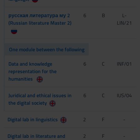
русская литература му 2
6
B
L-
(Russian literature Master 2)
LIN/21
One module between the following
Data and knowledge
6
C
INF/01
representation for the
humanities
Juridical and ethical issues in
6
C
IUS/04
the digital society
Digital lab in linguistics
2
F
-
Digital lab in literature and
2
F
-