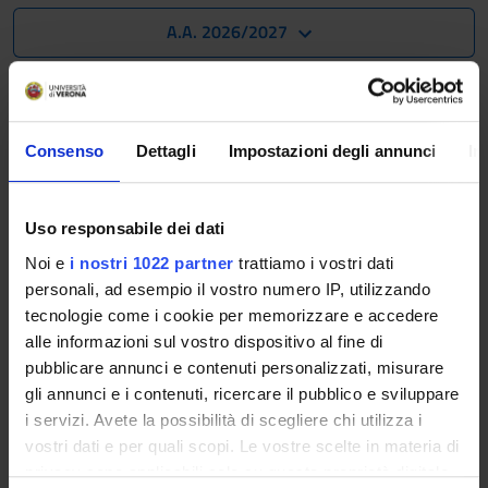
A.A. 2026/2027
The Academic Calendar sets out the degree programme
lecture and exam timetables, as well as the relevant
university closure dates..
Consenso
Dettagli
Impostazioni degli annunci
In
Definition of lesson periods
Uso responsabile dei dati
PERIOD
FROM
TO
Noi e
i nostri 1022 partner
trattiamo i vostri dati
I semestre (Area Lingue e
Sep 21,
Dec 23,
personali, ad esempio il vostro numero IP, utilizzando
letterature straniere)
2026
2026
tecnologie come i cookie per memorizzare e accedere
alle informazioni sul vostro dispositivo al fine di
II semestre (Area Lingue e
Feb 15,
May 20,
pubblicare annunci e contenuti personalizzati, misurare
letterature straniere)
2027
2027
gli annunci e i contenuti, ricercare il pubblico e sviluppare
i servizi. Avete la possibilità di scegliere chi utilizza i
vostri dati e per quali scopi. Le vostre scelte in materia di
Exam sessions
privacy sono applicabili solo su questa proprietà digitale