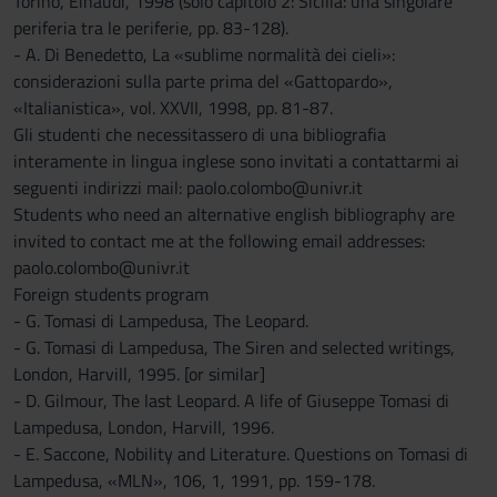
Torino, Einaudi, 1998 (solo capitolo 2: Sicilia: una singolare
periferia tra le periferie, pp. 83-128).
- A. Di Benedetto, La «sublime normalità dei cieli»:
considerazioni sulla parte prima del «Gattopardo»,
«Italianistica», vol. XXVII, 1998, pp. 81-87.
Gli studenti che necessitassero di una bibliografia
interamente in lingua inglese sono invitati a contattarmi ai
seguenti indirizzi mail: paolo.colombo@univr.it
Students who need an alternative english bibliography are
invited to contact me at the following email addresses:
paolo.colombo@univr.it
Foreign students program
- G. Tomasi di Lampedusa, The Leopard.
- G. Tomasi di Lampedusa, The Siren and selected writings,
London, Harvill, 1995. [or similar]
- D. Gilmour, The last Leopard. A life of Giuseppe Tomasi di
Lampedusa, London, Harvill, 1996.
- E. Saccone, Nobility and Literature. Questions on Tomasi di
Lampedusa, «MLN», 106, 1, 1991, pp. 159-178.