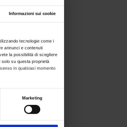
Informazioni sui cookie
utilizzando tecnologie come i
re annunci e contenuti
vete la possibilità di scegliere
li solo su questa proprietà
consenso in qualsiasi momento
alche metro,
Marketing
e specifiche (impronte
ezione dettagli
. Puoi