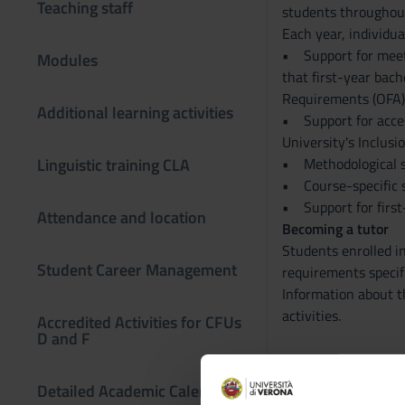
Teaching staff
students throughout 
Each year, individua
• Support for meeti
Modules
that first-year bach
Requirements (OFA)
Additional learning activities
• Support for access
University's Inclusio
Linguistic training CLA
• Methodological sup
• Course-specific su
• Support for first
Attendance and location
Becoming a tutor
Students enrolled in
Student Career Management
requirements specifi
Information about th
activities.
Accredited Activities for CFUs
D and F
Detailed Academic Calendar