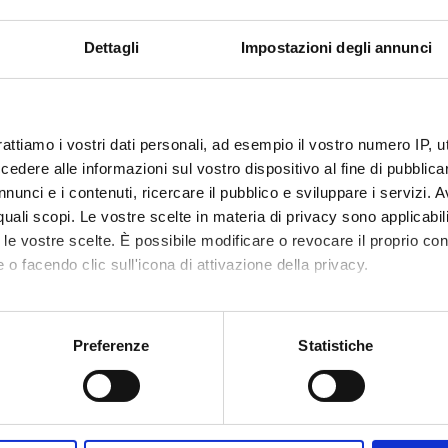
Dettagli
Impostazioni degli annunci
rattiamo i vostri dati personali, ad esempio il vostro numero IP, 
dere alle informazioni sul vostro dispositivo al fine di pubblica
nunci e i contenuti, ricercare il pubblico e sviluppare i servizi. A
r quali scopi. Le vostre scelte in materia di privacy sono applicabi
to le vostre scelte. È possibile modificare o revocare il proprio 
 o facendo clic sull'icona di attivazione della privacy.
mo anche:
oni sulla tua posizione geografica, con un'approssimazione di qu
Preferenze
Statistiche
spositivo, scansionandolo attivamente alla ricerca di caratteristich
aborati i tuoi dati personali e imposta le tue preferenze nella
s
consenso in qualsiasi momento dalla Dichiarazione sui cookie.