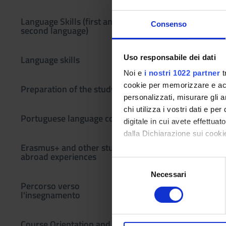
Language Skills (first and
Consenso
second language)
Uso responsabile dei dati
Language skills
Noi e
i nostri 1022 partner
t
cookie per memorizzare e acce
Preparation of the study plan
personalizzati, misurare gli an
chi utilizza i vostri dati e pe
Portuguese language course
digitale in cui avete effettua
dalla Dichiarazione sui cookie
Erasmus+ and other study
abroad experiences
Con il tuo consenso, vorrem
S
raccogliere informazi
Necessari
e
Percorso verso
Identificare il tuo di
l
l'insegnamento
digitali).
e
Approfondisci come vengono el
z
Course Orientation and Open
modificare o ritirare il tuo 
i