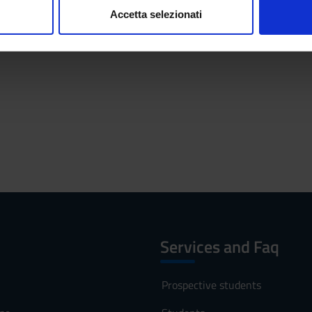
Accetta selezionati
nalizzare contenuti ed annunci, per fornire funzionalità dei socia
inoltre informazioni sul modo in cui utilizzi il nostro sito con i n
icità e social media, i quali potrebbero combinarle con altre inform
lizzo dei loro servizi.
Services and Faq
Prospective students