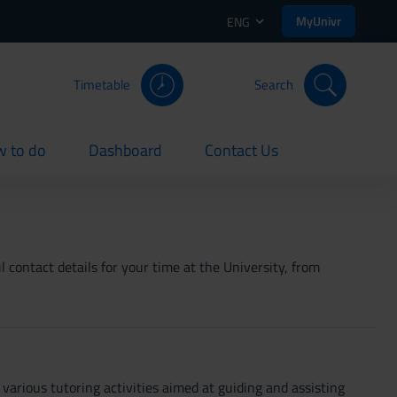
MyUnivr
ENG
Timetable
Search
 to do
Dashboard
Contact Us
rent
current
current
 contact details for your time at the University, from
arious tutoring activities aimed at guiding and assisting