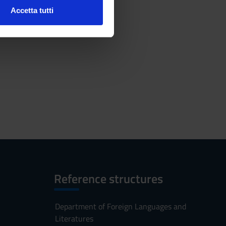
Accetta tutti
l media e per analizzare il
ostri partner che si occupano
azioni che hai fornito loro o
Reference structures
Department of Foreign Languages and
Literatures