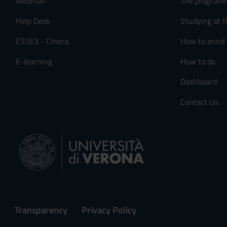
Webmail
The program
Help Desk
Studying at t
ESSE3 - Cineca
How to enrol
E-learning
How to do
Dashboard
Contact Us
Transparency
Privacy Policy