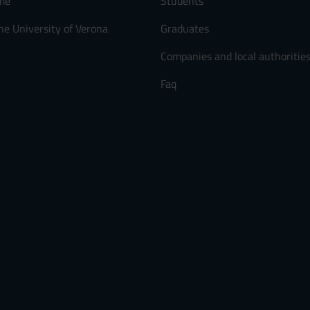
me
Students
he University of Verona
Graduates
Companies and local authoritie
Faq