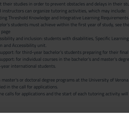
their studies in order to prevent obstacles and delays in their st
l instructors can organize tutoring activities, which may include:
ng Threshold Knowledge and Integrative Learning Requirements (O
elor’s students must achieve within the first year of study, see 
 page
ibility and inclusion: students with disabilities, Specific Learning
n and Accessibility unit.
port: for third-year bachelor’s students preparing for their final
pport: for individual courses in the bachelor’s and master’s degree
-year international students.
 master's or doctoral degree programs at the University of Verona m
ed in the call for applications.
e calls for applications and the start of each tutoring activity wil