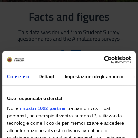
Facts and figures
This data was derived from Student Survey
questionnaires and the AlmaLaurea surveys.
17
Consenso
Dettagli
Impostazioni degli annunci
In
Student/teaching staff ratio
(2023/2024)
93
%
Uso responsabile dei dati
Noi e
i nostri 1022 partner
trattiamo i vostri dati
personali, ad esempio il vostro numero IP, utilizzando
Overall programme satisfaction
tecnologie come i cookie per memorizzare e accedere
(2023)
alle informazioni sul vostro dispositivo al fine di
pubblicare annunci e contenuti personalizzati, misurare