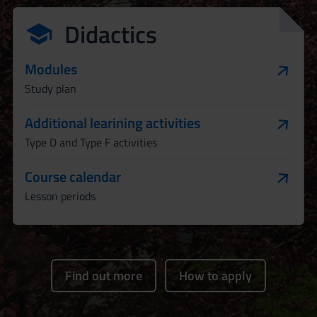
Didactics
Modules
Study plan
Additional learining activities
Type D and Type F activities
Course calendar
Lesson periods
Find out more
How to apply