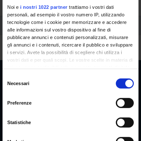
University, from enrolment to graduation.
Noi e
i nostri 1022 partner
trattiamo i vostri dati
personali, ad esempio il vostro numero IP, utilizzando
tecnologie come i cookie per memorizzare e accedere
Student Career Management
alle informazioni sul vostro dispositivo al fine di
pubblicare annunci e contenuti personalizzati, misurare
Student Career Management
gli annunci e i contenuti, ricercare il pubblico e sviluppare
i servizi. Avete la possibilità di scegliere chi utilizza i
vostri dati e per quali scopi. Le vostre scelte in materia di
privacy sono applicabili solo su questa proprietà digitale
in cui avete effettuato le vostre scelte. È possibile
S
modificare o revocare il proprio consenso in qualsiasi
Necessari
e
momento dalla Dichiarazione sui cookie o facendo clic
Reserved Areas
l
sull'icona di attivazione della privacy.
e
Preferenze
z
Con il tuo consenso, vorremmo anche:
i
Menu
raccogliere informazioni sulla tua posizione
o
Statistiche
geografica, con un'approssimazione di qualche
n
metro,
e