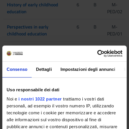
History of early childhood
6
B
M-
education
PED/02
Perspectives in early
6
B
M-
childhood education
PED/01
Psychology of developmental
12
B/C
M-
disorders in infancy
PSI/01
,M-
PSI/04
Consenso
Dettagli
Impostazioni degli annunci
In
Early childhood and
6
C
SPS/08
Uso responsabile dei dati
socialization processes
Noi e
i nostri 1022 partner
trattiamo i vostri dati
personali, ad esempio il vostro numero IP, utilizzando
Early childhood medicine
6
C
MED/39
tecnologie come i cookie per memorizzare e accedere
,MED/42
alle informazioni sul vostro dispositivo al fine di
pubblicare annunci e contenuti personalizzati, misurare