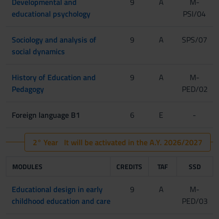
Developmental and
9
A
M-
educational psychology
PSI/04
Sociology and analysis of
9
A
SPS/07
social dynamics
History of Education and
9
A
M-
Pedagogy
PED/02
Foreign language B1
6
E
-
2° Year It will be activated in the A.Y. 2026/2027
MODULES
CREDITS
TAF
SSD
Educational design in early
9
A
M-
childhood education and care
PED/03