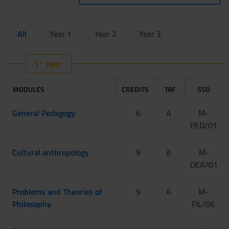
All
Year 1
Year 2
Year 3
1° Year
MODULES
CREDITS
TAF
SSD
General Pedagogy
6
A
M-
PED/01
Cultural anthropology
9
A
M-
DEA/01
Problems and Theories of
9
A
M-
Philosophy
FIL/06