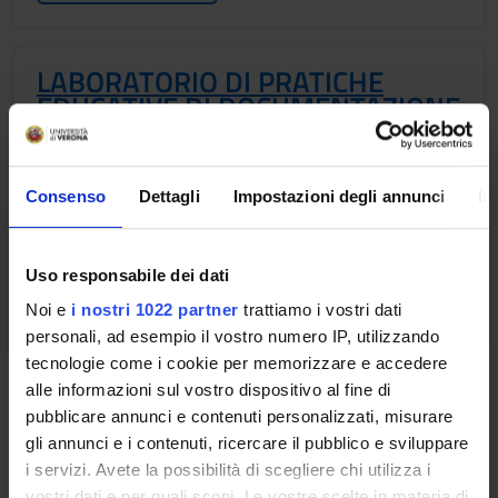
LABORATORIO DI PRATICHE
EDUCATIVE DI DOCUMENTAZIONE
Credits
Period
3
See the unit page
Consenso
Dettagli
Impostazioni degli annunci
In
Academic staff
See the unit page
Uso responsabile dei dati
Lessons timetable
Noi e
i nostri 1022 partner
trattiamo i vostri dati
personali, ad esempio il vostro numero IP, utilizzando
tecnologie come i cookie per memorizzare e accedere
Learning objectives
alle informazioni sul vostro dispositivo al fine di
pubblicare annunci e contenuti personalizzati, misurare
Knowledge and understanding Module 1: Educational planning
gli annunci e i contenuti, ricercare il pubblico e sviluppare
in community educational services 1. Know and understand
i servizi. Avete la possibilità di scegliere chi utilizza i
what an educational project is and what are the different
vostri dati e per quali scopi. Le vostre scelte in materia di