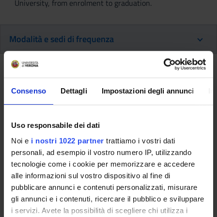
University, from enrolment to graduation.
Modalità e sedi di frequenza
Modalità e sedi di frequenza
La
frequenza non
è obbligatoria.
Consenso
Dettagli
Impostazioni degli annunci
In
Maggiori dettagli in merito all'obbligo di frequenza vengono
riportati nel Regolamento del corso di studio disponibile alla
Uso responsabile dei dati
voce Regolamenti nel menu Il Corso. Anche se il regolamento
non prevede un obbligo specifico, verifica le indicazioni
Noi e
i nostri 1022 partner
trattiamo i vostri dati
previste dal singolo docente per ciascun insegnamento o per
personali, ad esempio il vostro numero IP, utilizzando
eventuali laboratori e/o tirocinio.
tecnologie come i cookie per memorizzare e accedere
alle informazioni sul vostro dispositivo al fine di
È consentita l
'iscrizione a tempo parziale
. Per saperne di più
pubblicare annunci e contenuti personalizzati, misurare
consulta la pagina
Possibilità di iscrizione Part time
.
gli annunci e i contenuti, ricercare il pubblico e sviluppare
i servizi. Avete la possibilità di scegliere chi utilizza i
Le
sedi di svolgimento delle lezioni e degli esami
sono le