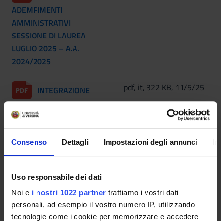
ADEMPIMENTI
AMMINISTRATIVI
SESSIONE DI LAUREA
LUGLIO 2025 – A.A.
2024/2025
pdf, it, 322 KB, 11/5/25
INTEGRAZIONE
ADEMPIMENTI
AMMINISTRATIVI
SESSIONE DI LAUREA
Consenso
Dettagli
Impostazioni degli annunci
In
MARZO/APRILE 2026 –
A.A. 2024/2025
Uso responsabile dei dati
pdf, it, 296 KB, 7/28/22
Linee guida per la
Noi e
i nostri 1022 partner
trattiamo i vostri dati
stesura della tesi
personali, ad esempio il vostro numero IP, utilizzando
tecnologie come i cookie per memorizzare e accedere