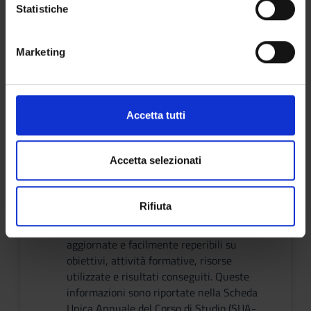
raccogliere informazioni sulla tua posizione
o
Statistiche
geografica, con un'approssimazione di qualche
n
metro,
e
Rilevazione delle opinioni della componente
Marketing
Identificare il tuo dispositivo, scansionandolo
d
studentesca
attivamente alla ricerca di caratteristiche specifiche
È l'attività attraverso cui studentesse e
e
(impronte digitali).
studenti possono esprimere la loro opinione
l
e il loro gradimento sugli insegnamenti
c
Approfondisci come vengono elaborati i tuoi dati personali
Accetta tutti
erogati.
o
e imposta le tue preferenze nella
sezione dettagli
. Puoi
n
modificare o ritirare il tuo consenso in qualsiasi momento
s
dalla Dichiarazione sui cookie.
Accetta selezionati
e
n
Utilizziamo i cookie per personalizzare contenuti ed
Scheda unica annuale (SUA-CdS)
Rifiuta
s
annunci, per fornire funzionalità dei social media e per
Il Corso di Studio rende disponibili a tutti gli
o
interessati informazioni complete,
analizzare il nostro traffico. Condividiamo inoltre
aggiornate e facilmente reperibili su
informazioni sul modo in cui utilizzi il nostro sito con i
obiettivi, attività formative, risorse
nostri partner che si occupano di analisi dei dati web,
utilizzate e risultati conseguiti. Queste
pubblicità e social media, i quali potrebbero combinarle
informazioni sono riportate nella Scheda
con altre informazioni che hai fornito loro o che hanno
Unica Annuale del Corso di Studio (SUA-
raccolto dal tuo utilizzo dei loro servizi.