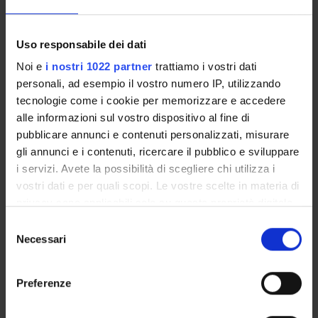
didattiche. In questa ottica l’Università ha previsto
l’attivazione di “Laboratori di rappresentanza attiva”, corsi di
formazione attivati periodicamente dal Presidio della Qualità
Uso responsabile dei dati
per gli studenti dell’Ateneo. Per maggiori informazioni
Noi e
i nostri 1022 partner
trattiamo i vostri dati
consulta la
sezione dedicata.
personali, ad esempio il vostro numero IP, utilizzando
L'AQ per i corsi di studio
tecnologie come i cookie per memorizzare e accedere
alle informazioni sul vostro dispositivo al fine di
pubblicare annunci e contenuti personalizzati, misurare
gli annunci e i contenuti, ricercare il pubblico e sviluppare
i servizi. Avete la possibilità di scegliere chi utilizza i
vostri dati e per quali scopi. Le vostre scelte in materia di
privacy sono applicabili solo su questa proprietà digitale
in cui avete effettuato le vostre scelte. È possibile
S
modificare o revocare il proprio consenso in qualsiasi
Necessari
e
momento dalla Dichiarazione sui cookie o facendo clic
l
sull'icona di attivazione della privacy.
e
Preferenze
z
Con il tuo consenso, vorremmo anche:
Le Attività
i