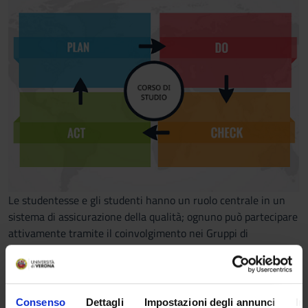
Le studentesse e gli studenti hanno un ruolo centrale in un
sistema di assicurazione della qualità; ognuno può partecipare
attivamente tramite il coinvolgimento nei Gruppi di
Assicurazione della Qualità dei Corsi di Studio e nelle
Commissioni Paritetiche Docenti Studenti, ma anche
semplicemente tramite l’adesione al questionario sull’opinione
della componente studentesca in merito alle attività
Consenso
Dettagli
Impostazioni degli annunci
In