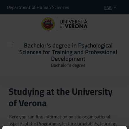
Department of Human Sciences
ENG
Bachelor's degree in Psychological
Sciences for Training and Professional
Development
Bachelor's degree
Studying at the University
of Verona
Here you can find information on the organisational
aspects of the Programme, lecture timetables, learning