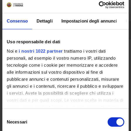
activities and useful contact details for your time at the
University, from enrolment to graduation.
Consenso
Dettagli
Impostazioni degli annunci
In
Additional learning activities
Uso responsabile dei dati
Ritorna a ulteriori attività formative
Noi e
i nostri 1022 partner
trattiamo i vostri dati
personali, ad esempio il vostro numero IP, utilizzando
Attitudes, skills and techniques of
tecnologie come i cookie per memorizzare e accedere
psychological interviews in the
alle informazioni sul vostro dispositivo al fine di
pubblicare annunci e contenuti personalizzati, misurare
clinical field
gli annunci e i contenuti, ricercare il pubblico e sviluppare
i servizi. Avete la possibilità di scegliere chi utilizza i
Teaching code
Credits
vostri dati e per quali scopi. Le vostre scelte in materia di
4S013357
1
privacy sono applicabili solo su questa proprietà digitale
The course is given by
Attitudes, skills and techniques of
in cui avete effettuato le vostre scelte. È possibile
S
psychological interviews in the clinical field
(2025/2026) -
modificare o revocare il proprio consenso in qualsiasi
Necessari
e
Bachelor's degree in Psychological Sciences for Training and
momento dalla Dichiarazione sui cookie o facendo clic
l