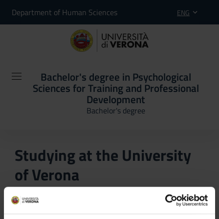
Department of Human Sciences
ENG
Bachelor's degree in Psychological
Sciences for Training and Professional
Development
Bachelor's degree
Studying at the University
of Verona
Here you can find information on the organisational
aspects of the Programme, lecture timetables, learning