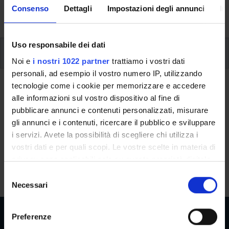
activities and useful contact details for your time at the
Consenso
Dettagli
Impostazioni degli annunci
In
University, from enrolment to graduation.
Uso responsabile dei dati
Additional learning activities
Noi e
i nostri 1022 partner
trattiamo i vostri dati
personali, ad esempio il vostro numero IP, utilizzando
tecnologie come i cookie per memorizzare e accedere
Ritorna a ulteriori attività formative
alle informazioni sul vostro dispositivo al fine di
Theatre lab for beginners
pubblicare annunci e contenuti personalizzati, misurare
gli annunci e i contenuti, ricercare il pubblico e sviluppare
Teaching code
Credits
i servizi. Avete la possibilità di scegliere chi utilizza i
4S014372
1
vostri dati e per quali scopi. Le vostre scelte in materia di
privacy sono applicabili solo su questa proprietà digitale
The course is given by
Theatre lab for beginners
(2025/2026)
in cui avete effettuato le vostre scelte. È possibile
S
- Bachelor's degree in Educational Sciences
modificare o revocare il proprio consenso in qualsiasi
Necessari
e
momento dalla Dichiarazione sui cookie o facendo clic
l
sull'icona di attivazione della privacy.
e
Preferenze
z