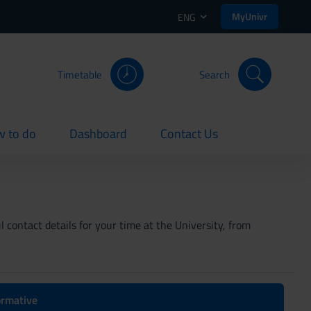
MyUnivr
ENG
Timetable
Search
 to do
Dashboard
Contact Us
rent
current
current
 contact details for your time at the University, from
formative