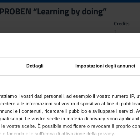
PROBEN “Learning by doing”
Credits
1
n by
Workshop PROBEN “Learning by doing”
(2025/2026) - Bachelor
Dettagli
Impostazioni degli annunci
rattiamo i vostri dati personali, ad esempio il vostro numero IP, 
dere alle informazioni sul vostro dispositivo al fine di pubblica
nunci e i contenuti, ricercare il pubblico e sviluppare i servizi. A
r quali scopi. Le vostre scelte in materia di privacy sono applicabi
to le vostre scelte. È possibile modificare o revocare il proprio 
 o facendo clic sull'icona di attivazione della privacy.