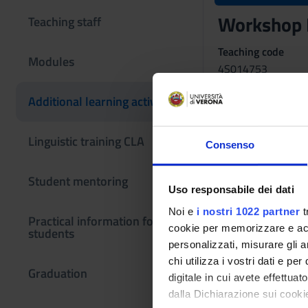
Workshop 
Teaching staff
Teaching code
Modules
4S014753
The course is give
Additional learning activities
Linguistic training CLA
Consenso
Student mentoring
Uso responsabile dei dati
Noi e
i nostri 1022 partner
t
Practical information for
cookie per memorizzare e acce
students
personalizzati, misurare gli an
chi utilizza i vostri dati e pe
Graduation
digitale in cui avete effettua
dalla Dichiarazione sui cookie