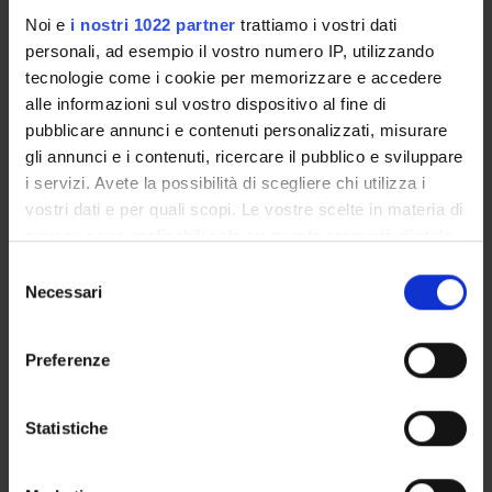
in ambito clinico
Noi e
i nostri 1022 partner
trattiamo i vostri dati
personali, ad esempio il vostro numero IP, utilizzando
1°
Information Literacy:
D
Gianluca Solla
tecnologie come i cookie per memorizzare e accedere
2°
diventa un esperto
(Coordinatore)
alle informazioni sul vostro dispositivo al fine di
3°
della ricerca
pubblicare annunci e contenuti personalizzati, misurare
bibliografica
gli annunci e i contenuti, ricercare il pubblico e sviluppare
i servizi. Avete la possibilità di scegliere chi utilizza i
vostri dati e per quali scopi. Le vostre scelte in materia di
1°
Interventi e tecniche
D
Anna
privacy sono applicabili solo su questa proprietà digitale
2°
per lo sviluppo di
Maria Meneghini
in cui avete effettuato le vostre scelte. È possibile
3°
comunità
(Coordinatore)
S
modificare o revocare il proprio consenso in qualsiasi
Necessari
e
momento dalla Dichiarazione sui cookie o facendo clic
l
1°
Laboratorio di
D
Valentina Moro
sull'icona di attivazione della privacy.
e
2°
Neuropsicologia:
(Coordinatore)
Preferenze
z
3°
osservazione di casi
Con il tuo consenso, vorremmo anche:
i
raccogliere informazioni sulla tua posizione
o
Statistiche
1°
Percezione
D
Roberto Burro
geografica, con un'approssimazione di qualche
n
2°
multisensoriale:
(Coordinatore)
metro,
e