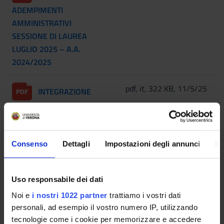
ADEMPIMENTI
AMMINISTRATIVI
SESSIONE DI LAUREA
LUGLIO 2025 – A.A.
2024/2025
pdf, it, 322 KB, 11/5/25
INTEGRAZIONE
ADEMPIMENTI
AMMINISTRATIVI
SESSIONE DI LAUREA
Consenso
Dettagli
Impostazioni degli annunci
In
MARZO/APRILE 2026 –
A.A. 2024/2025
Uso responsabile dei dati
pdf, it, 296 KB, 7/28/22
Linee guida per la
Noi e
i nostri 1022 partner
trattiamo i vostri dati
stesura della tesi
personali, ad esempio il vostro numero IP, utilizzando
tecnologie come i cookie per memorizzare e accedere