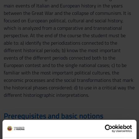
main events of Italian and European history in the years
between the Great War and the collapse of communism. It is
focused on European political, cultural and social history,
which is analyzed from a comparative and transnational
perspective. At the end of the course the student must be
able to: a) identify the periodizations connected to the
different historical periods; b) know the most important
events of the different periods connected both to the
European contest and to the single national cases; c) to be
familiar with the most important political cultures, the
economic processes and the social transformations that mark
the historical phases considered; d) to use in a critical way the
different historiographic interpretations.
Prerequisites and basic notions
Basic knowledge of the fundamental features of 20th century
history.