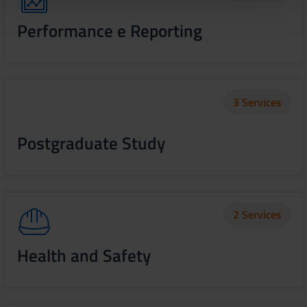
pubblicità e social media, i quali potrebbero combinarle
con altre informazioni che hai fornito loro o che hanno
Performance e Reporting
raccolto dal tuo utilizzo dei loro servizi.
3 Services
Postgraduate Study
2 Services
Health and Safety