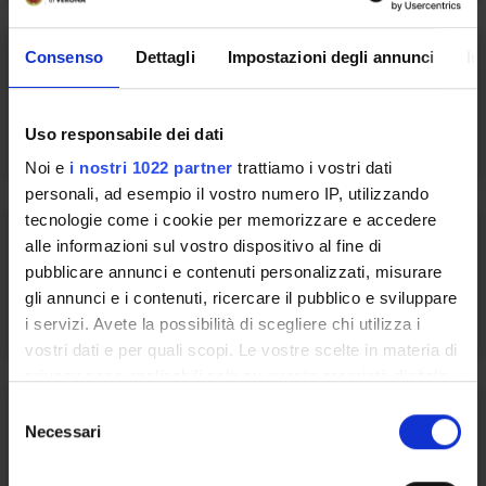
Consenso
Dettagli
Impostazioni degli annunci
In
1 Services
Erasmus+ and study abroad
Uso responsabile dei dati
Noi e
i nostri 1022 partner
trattiamo i vostri dati
personali, ad esempio il vostro numero IP, utilizzando
tecnologie come i cookie per memorizzare e accedere
2 Services
alle informazioni sul vostro dispositivo al fine di
pubblicare annunci e contenuti personalizzati, misurare
ESU Informa
gli annunci e i contenuti, ricercare il pubblico e sviluppare
i servizi. Avete la possibilità di scegliere chi utilizza i
vostri dati e per quali scopi. Le vostre scelte in materia di
privacy sono applicabili solo su questa proprietà digitale
in cui avete effettuato le vostre scelte. È possibile
S
2 Services
modificare o revocare il proprio consenso in qualsiasi
Necessari
e
momento dalla Dichiarazione sui cookie o facendo clic
l
sull'icona di attivazione della privacy.