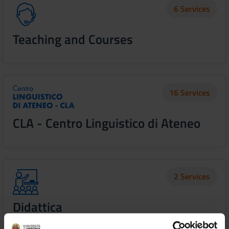
6 Services
Teaching and Courses
16 Services
CLA - Centro Linguistico di Ateneo
2 Services
Didattica