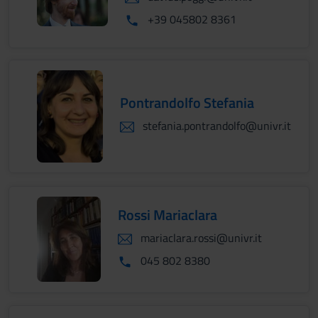
+39 045802 8361
Pontrandolfo Stefania
stefania.pontrandolfo@univr.it
Rossi Mariaclara
mariaclara.rossi@univr.it
045 802 8380