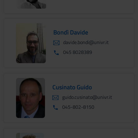
Bondì Davide
davide.bondi@univr.it
045 8028389
Cusinato Guido
guido.cusinato@univr.it
045-802-8150