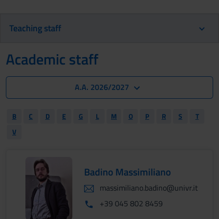
Teaching staff
Academic staff
A.A. 2026/2027
B
C
D
E
G
L
M
O
P
R
S
T
V
Badino Massimiliano
massimiliano.badino@univr.it
+39 045 802 8459