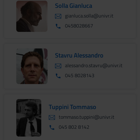
Solla Gianluca
gianluca.solla@univr.it
0458028667
Stavru Alessandro
alessandro.stavru@univr.it
045 8028143
Tuppini Tommaso
tommaso.tuppini@univr.it
045 802 8142