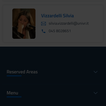
Vizzardelli Silvia
silvia.vizzardelli@univr.it
045 8028651
Reserved Areas
Menu