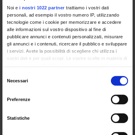
Noi e
i nostri 1022 partner
trattiamo i vostri dati
Leoni Federico
personali, ad esempio il vostro numero IP, utilizzando
tecnologie come i cookie per memorizzare e accedere
federico.leoni@univr.it
alle informazioni sul vostro dispositivo al fine di
0458028144
pubblicare annunci e contenuti personalizzati, misurare
gli annunci e i contenuti, ricercare il pubblico e sviluppare
i servizi. Avete la possibilità di scegliere chi utilizza i
vostri dati e per quali scopi. Le vostre scelte in materia di
Lorini Gualtiero
privacy sono applicabili solo su questa proprietà digitale
in cui avete effettuato le vostre scelte. È possibile
gualtiero.lorini@univr.it
S
modificare o revocare il proprio consenso in qualsiasi
Necessari
e
04580288871
momento dalla Dichiarazione sui cookie o facendo clic
l
sull'icona di attivazione della privacy.
e
Preferenze
z
Con il tuo consenso, vorremmo anche:
Moro Valentina
i
raccogliere informazioni sulla tua posizione
o
Statistiche
Valentina.Moro@univr.it
geografica, con un'approssimazione di qualche
n
+39 045 802 8370
metro,
e