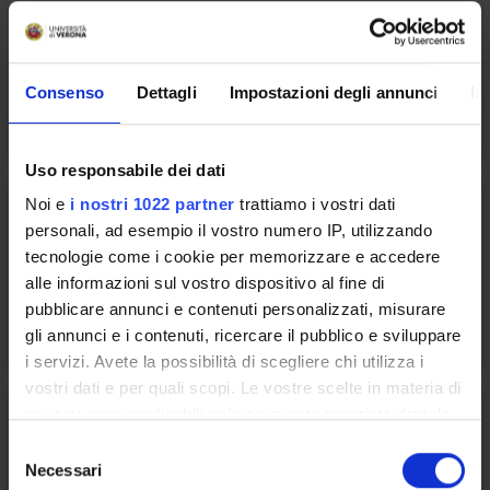
Consenso
Dettagli
Impostazioni degli annunci
In
TANDEM@CLA
Uso responsabile dei dati
Noi e
i nostri 1022 partner
trattiamo i vostri dati
personali, ad esempio il vostro numero IP, utilizzando
tecnologie come i cookie per memorizzare e accedere
Certificazioni linguistiche per
alle informazioni sul vostro dispositivo al fine di
studenti con DSA
pubblicare annunci e contenuti personalizzati, misurare
gli annunci e i contenuti, ricercare il pubblico e sviluppare
i servizi. Avete la possibilità di scegliere chi utilizza i
vostri dati e per quali scopi. Le vostre scelte in materia di
privacy sono applicabili solo su questa proprietà digitale
in cui avete effettuato le vostre scelte. È possibile
S
modificare o revocare il proprio consenso in qualsiasi
Necessari
e