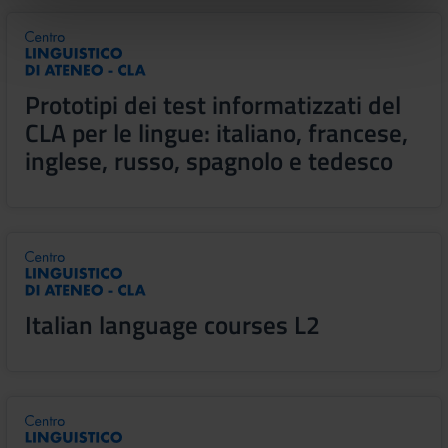
nostri partner che si occupano di analisi dei dati web,
pubblicità e social media, i quali potrebbero combinarle
con altre informazioni che hai fornito loro o che hanno
raccolto dal tuo utilizzo dei loro servizi.
Prototipi dei test informatizzati del
CLA per le lingue: italiano, francese,
inglese, russo, spagnolo e tedesco
Italian language courses L2