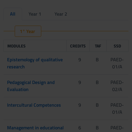
All
Year 1
Year 2
1° Year
MODULES
CREDITS
TAF
SSD
Epistemology of qualitative
9
B
PAED-
research
01/A
Pedagogical Design and
9
B
PAED-
Evaluation
02/A
Intercultural Competences
9
B
PAED-
01/A
Management in educational
6
B
PAED-