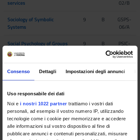
services
02/B
Sociology of Symbolic
9
B
GSPS-
Systems
06/A
Social Psychology of Groups
9
B
PSIC-
and Organizations
03/A
Dynamic Psychology
6
C
PSIC-
Consenso
Dettagli
Impostazioni degli annunci
In
04/A
Foreign language B2
6
F
-
Uso responsabile dei dati
Noi e
i nostri 1022 partner
trattiamo i vostri dati
2° Year It will be activated in the A.Y. 2027/2028
personali, ad esempio il vostro numero IP, utilizzando
tecnologie come i cookie per memorizzare e accedere
MODULES
CREDITS
TAF
SSD
alle informazioni sul vostro dispositivo al fine di
pubblicare annunci e contenuti personalizzati, misurare
Pedagogical hermeneutics
6
B
PAED-