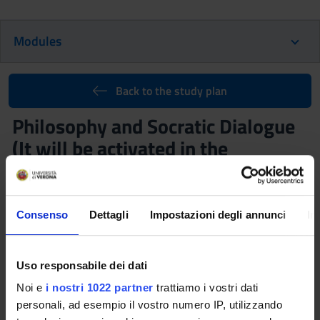
Modules
Back to the study plan
Philosophy and Socratic Dialogue
(It will be activated in the
A.Y. 2027/2028)
Teaching code
Credits
4S008178
6
Consenso
Dettagli
Impostazioni degli annunci
In
Scientific Disciplinary Sector (SSD)
PHIL-05/B - Storia della filosofia antica
Uso responsabile dei dati
Learning objectives
Noi e
i nostri 1022 partner
trattiamo i vostri dati
personali, ad esempio il vostro numero IP, utilizzando
Knowledge and understanding 1. To know and understand the