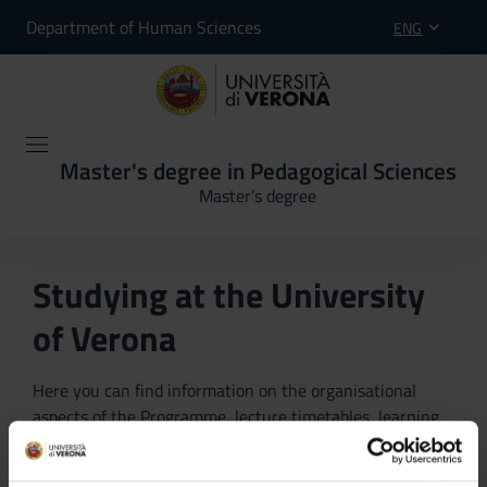
Department of Human Sciences
ENG
Master's degree in Pedagogical Sciences
Master’s degree
Studying at the University
of Verona
Here you can find information on the organisational
aspects of the Programme, lecture timetables, learning
activities and useful contact details for your time at the
University, from enrolment to graduation.