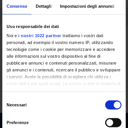
Consenso
Dettagli
Impostazioni degli annunci
In
Modules
Uso responsabile dei dati
Back to the study plan
Noi e
i nostri 1022 partner
trattiamo i vostri dati
personali, ad esempio il vostro numero IP, utilizzando
tecnologie come i cookie per memorizzare e accedere
Back to the modules per semester
alle informazioni sul vostro dispositivo al fine di
Philosophy and Socratic Dialogue
pubblicare annunci e contenuti personalizzati, misurare
gli annunci e i contenuti, ricercare il pubblico e sviluppare
Teaching code
Credits
i servizi. Avete la possibilità di scegliere chi utilizza i
4S008178
6
vostri dati e per quali scopi. Le vostre scelte in materia di
privacy sono applicabili solo su questa proprietà digitale
The course is given by
Dialogue and ancient philosophy
in cui avete effettuato le vostre scelte. È possibile
S
(2026/2027) - Master's degree in Philosophy
modificare o revocare il proprio consenso in qualsiasi
Necessari
e
momento dalla Dichiarazione sui cookie o facendo clic
l
sull'icona di attivazione della privacy.
e
Preferenze
z