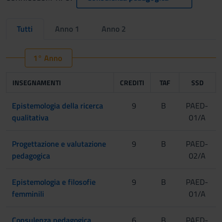
Tutti
Anno 1
Anno 2
1° Anno
INSEGNAMENTI
CREDITI
TAF
SSD
Epistemologia della ricerca
9
B
PAED-
qualitativa
01/A
Progettazione e valutazione
9
B
PAED-
pedagogica
02/A
Epistemologia e filosofie
9
B
PAED-
femminili
01/A
Consulenza pedagogica
6
B
PAED-