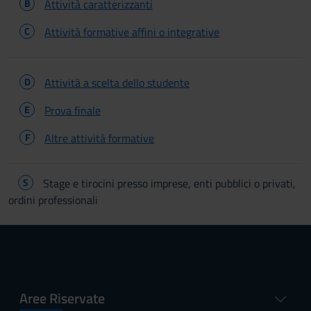
B
Attività caratterizzanti
C
Attività formative affini o integrative
D
Attività a scelta dello studente
E
Prova finale
F
Altre attività formative
S
Stage e tirocini presso imprese, enti pubblici o privati,
ordini professionali
Aree Riservate