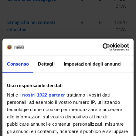
01/A
Etnografia nei contesti
9
B
SDEA-
educativi
01/A
Teorie e tecniche di
9
B
PSIC-
osservazione del
02/A
comportamento infantile
Consenso
Dettagli
Impostazioni degli annunci
In
Psicobiologia, neuroscienze e
6
C
PSIC-
contesti educativi
01/B
Uso responsabile dei dati
Noi e
i nostri 1022 partner
trattiamo i vostri dati
Lingua straniera liv. B2
6
F
-
personali, ad esempio il vostro numero IP, utilizzando
tecnologie come i cookie per memorizzare e accedere
2° Anno Sarà attivato nell'A.A. 2027/2028
alle informazioni sul vostro dispositivo al fine di
pubblicare annunci e contenuti personalizzati, misurare
INSEGNAMENTI
CREDITI
TAF
SSD
gli annunci e i contenuti, ricercare il pubblico e sviluppare