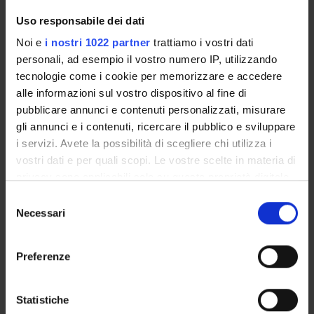
programme, in line with the University’s teaching
Uso responsabile dei dati
regulations. It includes general information about the
programme, links to the relevant module web pages and
Noi e
i nostri 1022 partner
trattiamo i vostri dati
specifies the administrative aspects.
personali, ad esempio il vostro numero IP, utilizzando
tecnologie come i cookie per memorizzare e accedere
alle informazioni sul vostro dispositivo al fine di
Other Rules
pubblicare annunci e contenuti personalizzati, misurare
gli annunci e i contenuti, ricercare il pubblico e sviluppare
i servizi. Avete la possibilità di scegliere chi utilizza i
Student fees regulations
vostri dati e per quali scopi. Le vostre scelte in materia di
Link
privacy sono applicabili solo su questa proprietà digitale
in cui avete effettuato le vostre scelte. È possibile
S
modificare o revocare il proprio consenso in qualsiasi
Necessari
e
momento dalla Dichiarazione sui cookie o facendo clic
Student regulations
l
Link
sull'icona di attivazione della privacy.
e
Preferenze
z
Con il tuo consenso, vorremmo anche:
i
raccogliere informazioni sulla tua posizione
o
Statistiche
University teaching regulations