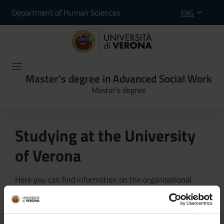
Department of Human Sciences
ENG
Master's degree in Advanced Social Work
Master’s degree
Studying at the University
of Verona
Here you can find information on the organisational
aspects of the Programme, lecture timetables, learning
activities and useful contact details for your time at the
University, from enrolment to graduation.