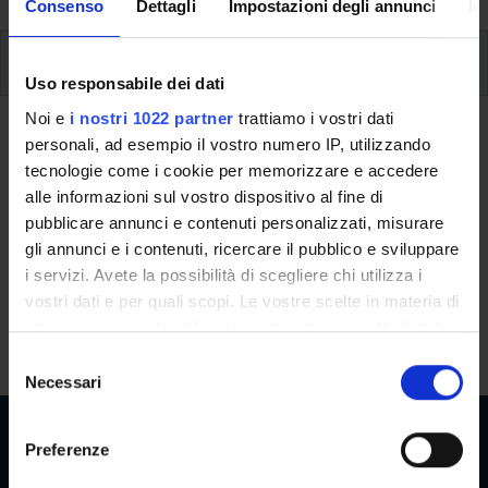
Consenso
Dettagli
Impostazioni degli annunci
In
Additional learning activities
Uso responsabile dei dati
Noi e
i nostri 1022 partner
trattiamo i vostri dati
Ritorna a ulteriori attività formative
personali, ad esempio il vostro numero IP, utilizzando
tecnologie come i cookie per memorizzare e accedere
Challenges of the Present
alle informazioni sul vostro dispositivo al fine di
pubblicare annunci e contenuti personalizzati, misurare
Teaching code
Credits
gli annunci e i contenuti, ricercare il pubblico e sviluppare
4S014527
2
i servizi. Avete la possibilità di scegliere chi utilizza i
The course is given by
Challenges of the Present
(2025/2026)
vostri dati e per quali scopi. Le vostre scelte in materia di
- Bachelors' degree in Strategic studies for security and
privacy sono applicabili solo su questa proprietà digitale
international policies
in cui avete effettuato le vostre scelte. È possibile
S
modificare o revocare il proprio consenso in qualsiasi
Necessari
e
momento dalla Dichiarazione sui cookie o facendo clic
l
sull'icona di attivazione della privacy.
e
Preferenze
z
Con il tuo consenso, vorremmo anche: