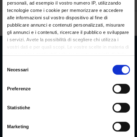
personali, ad esempio il vostro numero IP, utilizzando
tecnologie come i cookie per memorizzare e accedere
Gestione carriere
alle informazioni sul vostro dispositivo al fine di
pubblicare annunci e contenuti personalizzati, misurare
gli annunci e i contenuti, ricercare il pubblico e sviluppare
i servizi. Avete la possibilità di scegliere chi utilizza i
vostri dati e per quali scopi. Le vostre scelte in materia di
privacy sono applicabili solo su questa proprietà digitale
in cui avete effettuato le vostre scelte. È possibile
S
Aree Riservate
modificare o revocare il proprio consenso in qualsiasi
Necessari
e
momento dalla Dichiarazione sui cookie o facendo clic
l
sull'icona di attivazione della privacy.
e
Preferenze
z
Menu
Con il tuo consenso, vorremmo anche:
i
raccogliere informazioni sulla tua posizione
o
Statistiche
geografica, con un'approssimazione di qualche
n
Servizi e Faq
metro,
e
Marketing
Identificare il tuo dispositivo, scansionandolo
d
attivamente alla ricerca di caratteristiche specifiche
e