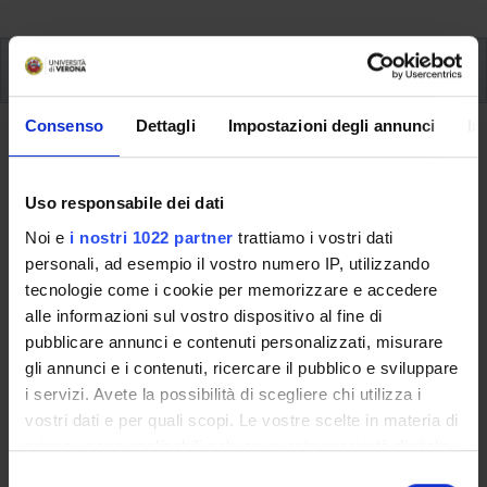
Ulteriori attività formative
Ulteriori Attività formativa D e F
Consenso
Dettagli
Impostazioni degli annunci
In
A.A. 2026/2027
Uso responsabile dei dati
Noi e
i nostri 1022 partner
trattiamo i vostri dati
personali, ad esempio il vostro numero IP, utilizzando
Queste informazioni sono destinate esclusivamente
tecnologie come i cookie per memorizzare e accedere
alle future matricole che si iscriveranno per l'A.A.
alle informazioni sul vostro dispositivo al fine di
2026/2027.
pubblicare annunci e contenuti personalizzati, misurare
Se sei già iscritta/o a questo corso di studi, consulta le
gli annunci e i contenuti, ricercare il pubblico e sviluppare
informazioni disponibli alla pagina del corso:
i servizi. Avete la possibilità di scegliere chi utilizza i
Laurea in Scienze nutraceutiche e della salute
vostri dati e per quali scopi. Le vostre scelte in materia di
alimentare [L-29] - Immatricolazione fino a
privacy sono applicabili solo su questa proprietà digitale
2025/2026
in cui avete effettuato le vostre scelte. È possibile
S