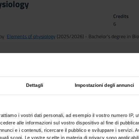
siology
Credits
6
n by
Elements of physiology
(2025/2026) - Bachelor's degree in Bio
Dettagli
Impostazioni degli annunci
rattiamo i vostri dati personali, ad esempio il vostro numero IP, 
dere alle informazioni sul vostro dispositivo al fine di pubblica
nunci e i contenuti, ricercare il pubblico e sviluppare i servizi. A
r quali scopi. Le vostre scelte in materia di privacy sono applicabi