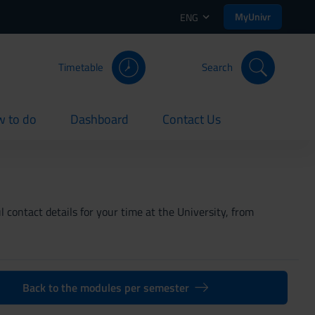
MyUnivr
ENG
Timetable
Search
 to do
Dashboard
Contact Us
rent
current
current
 contact details for your time at the University, from
Back to the modules per semester