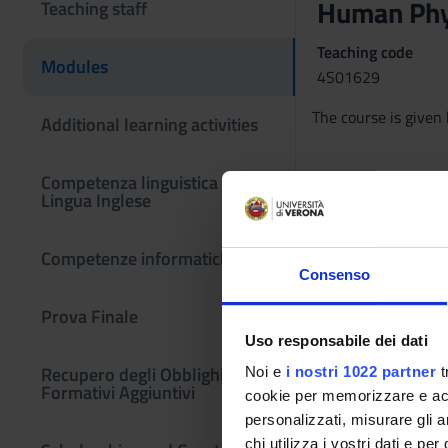
Human Phy
Teaching staff
Teaching code
Modules
4S01629
The course is give
Additional learning activities
Competenza linguistica -
Lingua Inglese
Competenze informatiche
Consenso
Prova Finale
Uso responsabile dei dati
Recupero degli Obblighi
Noi e
i nostri 1022 partner
t
Formativi Aggiuntivi
cookie per memorizzare e acce
personalizzati, misurare gli an
chi utilizza i vostri dati e pe