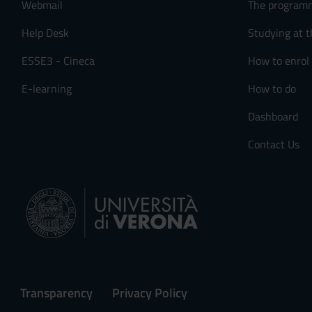
Webmail
The program
s
e
Help Desk
Studying at t
n
ESSE3 - Cineca
How to enrol
s
o
E-learning
How to do
Dashboard
Contact Us
Transparency
Privacy Policy