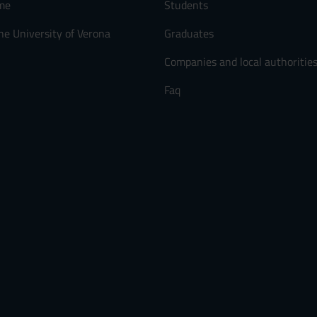
me
Students
he University of Verona
Graduates
Companies and local authoritie
Faq