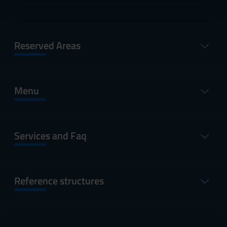
con altre informazioni che hai fornito loro o che hanno
raccolto dal tuo utilizzo dei loro servizi.
Reserved Areas
Menu
Services and Faq
Reference structures