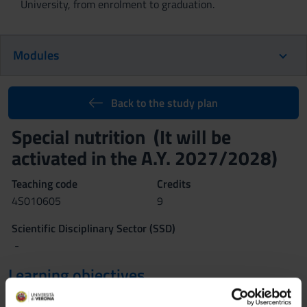
University, from enrolment to graduation.
Modules
Back to the study plan
Special nutrition (It will be
activated in the A.Y. 2027/2028)
Teaching code
Credits
4S010605
9
Scientific Disciplinary Sector (SSD)
-
Learning objectives
1. NUTRITION AND ENDOCRINE AND METABOLIC DISEASES: