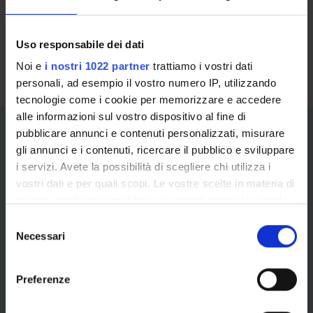
immatricolazioni) Il numero telefonico è attivo dalle 10:00
alle 13:00 dal lunedì al venerdì
Uso responsabile dei dati
Noi e
i nostri 1022 partner
trattiamo i vostri dati
personali, ad esempio il vostro numero IP, utilizzando
tecnologie come i cookie per memorizzare e accedere
alle informazioni sul vostro dispositivo al fine di
pubblicare annunci e contenuti personalizzati, misurare
gli annunci e i contenuti, ricercare il pubblico e sviluppare
i servizi. Avete la possibilità di scegliere chi utilizza i
vostri dati e per quali scopi. Le vostre scelte in materia di
privacy sono applicabili solo su questa proprietà digitale
Information and reports for the
in cui avete effettuato le vostre scelte. È possibile
S
modificare o revocare il proprio consenso in qualsiasi
Necessari
student component
e
momento dalla Dichiarazione sui cookie o facendo clic
l
sull'icona di attivazione della privacy.
e
If you want to consult the channels and services
Preferenze
z
made available by the University and reserved for
Con il tuo consenso, vorremmo anche:
i
students enrolled in any course offered by the