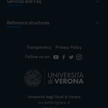
Services and Faq
Vacanze di Pasqua 2026
Mar 26,
Mar 29,
2027
2027
Reference structures
Festa Santo Patrono San
May 21,
May 21,
Zeno
2027
2027
Festa della Repubblica
Jun 2,
Jun 2,
Transparency
Privacy Policy
2027
2027
Follow us on:
Università degli Studi di Verona
Via dell'Artigliere, 8