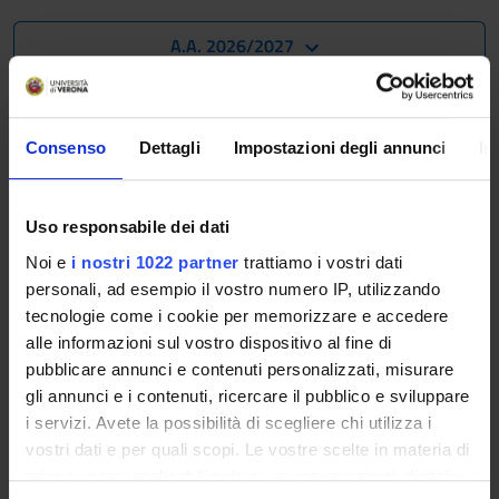
A.A. 2026/2027
The Academic Calendar sets out the degree programme
lecture and exam timetables, as well as the relevant
Consenso
Dettagli
Impostazioni degli annunci
In
university closure dates..
Definition of lesson periods
Uso responsabile dei dati
PERIOD
FROM
TO
Noi e
i nostri 1022 partner
trattiamo i vostri dati
personali, ad esempio il vostro numero IP, utilizzando
Primo semestre LM-6
Oct 12,
Jan 15,
tecnologie come i cookie per memorizzare e accedere
2026
2027
alle informazioni sul vostro dispositivo al fine di
pubblicare annunci e contenuti personalizzati, misurare
Secondo semestre LM-6
Mar 1,
Jun 18,
gli annunci e i contenuti, ricercare il pubblico e sviluppare
2027
2027
i servizi. Avete la possibilità di scegliere chi utilizza i
vostri dati e per quali scopi. Le vostre scelte in materia di
privacy sono applicabili solo su questa proprietà digitale