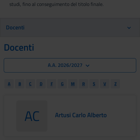
studi, fino al conseguimento del titolo finale.
Docenti
Docenti
A.A. 2026/2027
A
B
C
D
F
G
M
R
S
V
Z
AC
Artusi Carlo Alberto
ArtusiCarlo Alberto