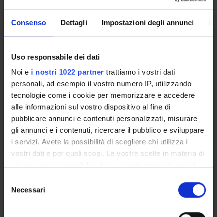
Donadelli Massimo
Consenso
Dettagli
Impostazioni degli annunci
In
massimo.donadelli@univr.it
0458027281
Uso responsabile dei dati
Noi e
i nostri 1022 partner
trattiamo i vostri dati
personali, ad esempio il vostro numero IP, utilizzando
tecnologie come i cookie per memorizzare e accedere
Fabene Paolo
alle informazioni sul vostro dispositivo al fine di
paolo.fabene@univr.it
pubblicare annunci e contenuti personalizzati, misurare
0458027158
gli annunci e i contenuti, ricercare il pubblico e sviluppare
i servizi. Avete la possibilità di scegliere chi utilizza i
vostri dati e per quali scopi. Le vostre scelte in materia di
privacy sono applicabili solo su questa proprietà digitale
Friso Simonetta
in cui avete effettuato le vostre scelte. È possibile
S
modificare o revocare il proprio consenso in qualsiasi
Necessari
e
simonetta.friso@univr.it
momento dalla Dichiarazione sui cookie o facendo clic
l
+39 045 812 4401
sull'icona di attivazione della privacy.
e