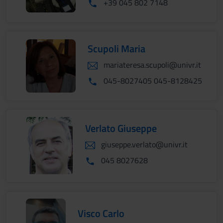
+39 045 802 7148
Scupoli Maria
mariateresa.scupoli@univr.it
045-8027405 045-8128425
Verlato Giuseppe
giuseppe.verlato@univr.it
045 8027628
Visco Carlo