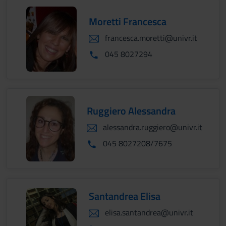
Moretti Francesca
francesca.moretti@univr.it
045 8027294
Ruggiero Alessandra
alessandra.ruggiero@univr.it
045 8027208/7675
Santandrea Elisa
elisa.santandrea@univr.it