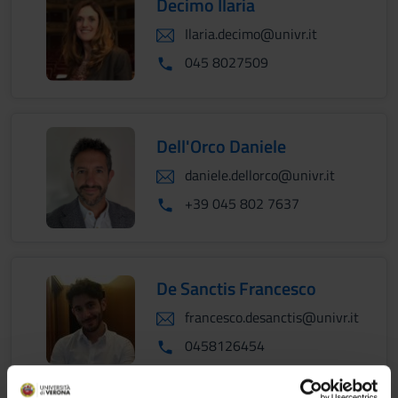
Decimo Ilaria
Ilaria.decimo@univr.it
045 8027509
Dell'Orco Daniele
daniele.dellorco@univr.it
+39 045 802 7637
De Sanctis Francesco
francesco.desanctis@univr.it
0458126454