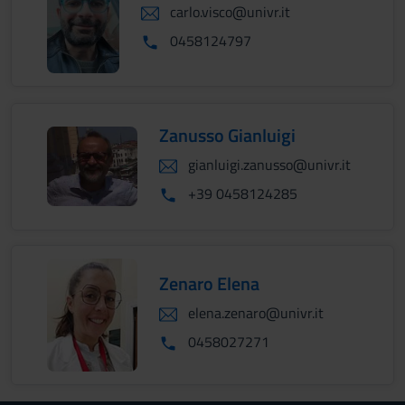
carlo.visco@univr.it
0458124797
Zanusso Gianluigi
gianluigi.zanusso@univr.it
+39 0458124285
Zenaro Elena
elena.zenaro@univr.it
0458027271