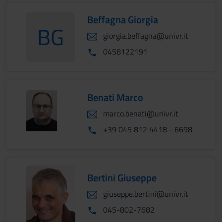
Beffagna Giorgia
BG
giorgia.beffagna@univr.it
BeffagnaGiorgia
0458122191
Benati Marco
marco.benati@univr.it
+39 045 812 4418 - 6698
Bertini Giuseppe
giuseppe.bertini@univr.it
045-802-7682