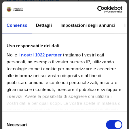
medicine
01/A
,MEDS-
05/A
Consenso
Dettagli
Impostazioni degli annunci
In
2° Anno Sarà attivato nell'A.A. 2027/2028
Uso responsabile dei dati
INSEGNAMENTI
CREDITI
TAF
SSD
Noi e
i nostri 1022 partner
trattiamo i vostri dati
personali, ad esempio il vostro numero IP, utilizzando
Cancer biology, metabolism
6
B
BIOS-
tecnologie come i cookie per memorizzare e accedere
and therapy
07/A
alle informazioni sul vostro dispositivo al fine di
pubblicare annunci e contenuti personalizzati, misurare
Bioinformatics for precision
9
C
BIOS-
gli annunci e i contenuti, ricercare il pubblico e sviluppare
medicine
07/A
i servizi. Avete la possibilità di scegliere chi utilizza i
,MEDS-
vostri dati e per quali scopi. Le vostre scelte in materia di
01/A
privacy sono applicabili solo su questa proprietà digitale
in cui avete effettuato le vostre scelte. È possibile
S
1 module among the following
modificare o revocare il proprio consenso in qualsiasi
Necessari
e