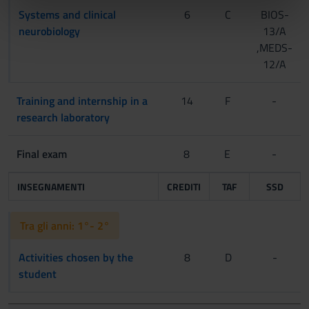
Systems and clinical
6
C
BIOS-
nostri partner che si occupano di analisi dei dati web,
neurobiology
13/A
pubblicità e social media, i quali potrebbero combinarle
,MEDS-
con altre informazioni che hai fornito loro o che hanno
12/A
raccolto dal tuo utilizzo dei loro servizi.
Training and internship in a
14
F
-
research laboratory
Final exam
8
E
-
INSEGNAMENTI
CREDITI
TAF
SSD
Tra gli anni: 1°- 2°
Activities chosen by the
8
D
-
student