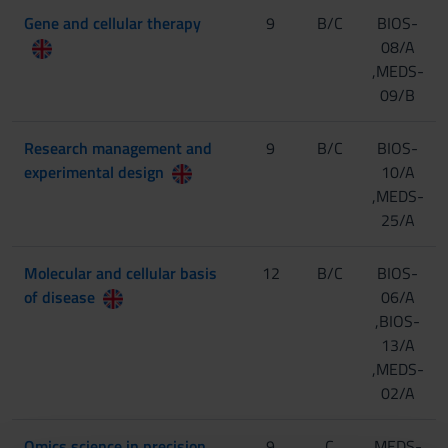
Gene and cellular therapy
9
B/C
BIOS-
08/A
,MEDS-
09/B
Research management and
9
B/C
BIOS-
experimental design
10/A
,MEDS-
25/A
Molecular and cellular basis
12
B/C
BIOS-
of disease
06/A
,BIOS-
13/A
,MEDS-
02/A
Omics science in precision
9
C
MEDS-