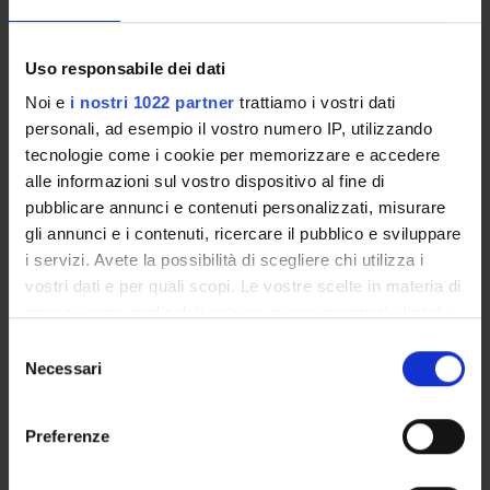
didattiche. In questa ottica l’Università ha previsto
l’attivazione di “Laboratori di rappresentanza attiva”, corsi di
formazione attivati periodicamente dal Presidio della Qualità
Uso responsabile dei dati
per gli studenti dell’Ateneo. Per maggiori informazioni
Noi e
i nostri 1022 partner
trattiamo i vostri dati
consulta la
sezione dedicata.
personali, ad esempio il vostro numero IP, utilizzando
L'AQ per i corsi di studio
tecnologie come i cookie per memorizzare e accedere
alle informazioni sul vostro dispositivo al fine di
pubblicare annunci e contenuti personalizzati, misurare
gli annunci e i contenuti, ricercare il pubblico e sviluppare
i servizi. Avete la possibilità di scegliere chi utilizza i
vostri dati e per quali scopi. Le vostre scelte in materia di
privacy sono applicabili solo su questa proprietà digitale
in cui avete effettuato le vostre scelte. È possibile
S
modificare o revocare il proprio consenso in qualsiasi
Necessari
e
momento dalla Dichiarazione sui cookie o facendo clic
l
sull'icona di attivazione della privacy.
e
Preferenze
z
Con il tuo consenso, vorremmo anche:
Le Attività
i