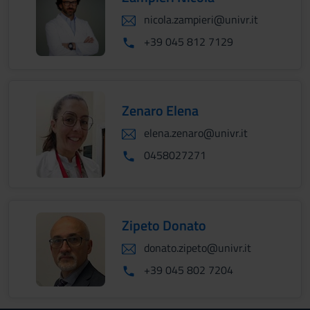
nicola.zampieri@univr.it
+39 045 812 7129
Zenaro Elena
elena.zenaro@univr.it
0458027271
Zipeto Donato
donato.zipeto@univr.it
+39 045 802 7204