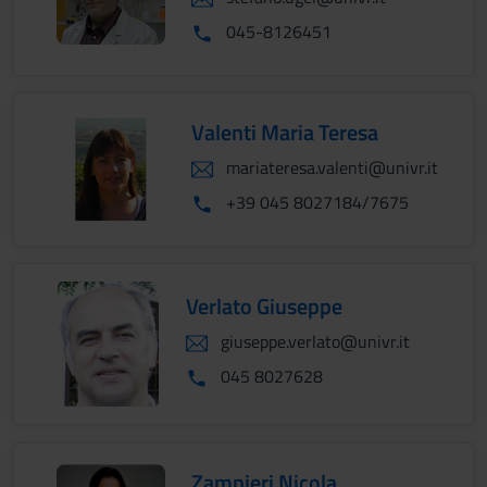
045-8126451
Valenti Maria Teresa
mariateresa.valenti@univr.it
+39 045 8027184/7675
Verlato Giuseppe
giuseppe.verlato@univr.it
045 8027628
Zampieri Nicola