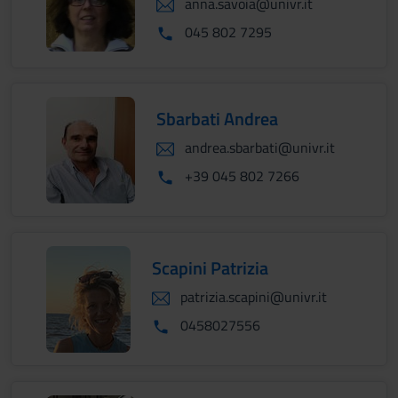
anna.savoia@univr.it
045 802 7295
Sbarbati Andrea
andrea.sbarbati@univr.it
+39 045 802 7266
Scapini Patrizia
patrizia.scapini@univr.it
0458027556