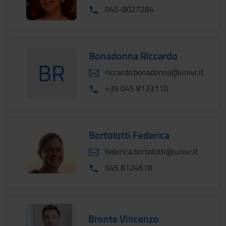
045-8027284
Bonadonna Riccardo
BR
riccardo.bonadonna@univr.it
BonadonnaRiccardo
+39 045 8123110
Bortolotti Federica
federica.bortolotti@univr.it
045 8124618
Bronte Vincenzo