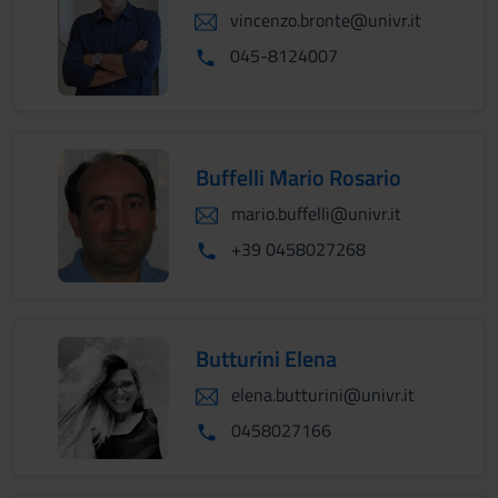
vincenzo.bronte@univr.it
045-8124007
Buffelli Mario Rosario
mario.buffelli@univr.it
+39 0458027268
Butturini Elena
elena.butturini@univr.it
0458027166