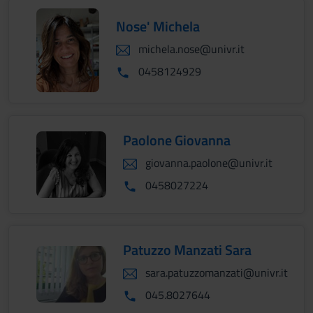
Nose' Michela
michela.nose@univr.it
0458124929
Paolone Giovanna
giovanna.paolone@univr.it
0458027224
Patuzzo Manzati Sara
sara.patuzzomanzati@univr.it
045.8027644