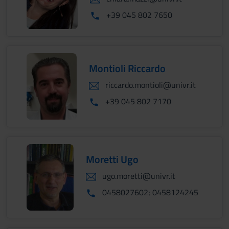
+39 045 802 7650
Montioli Riccardo
riccardo.montioli@univr.it
+39 045 802 7170
Moretti Ugo
ugo.moretti@univr.it
0458027602; 0458124245