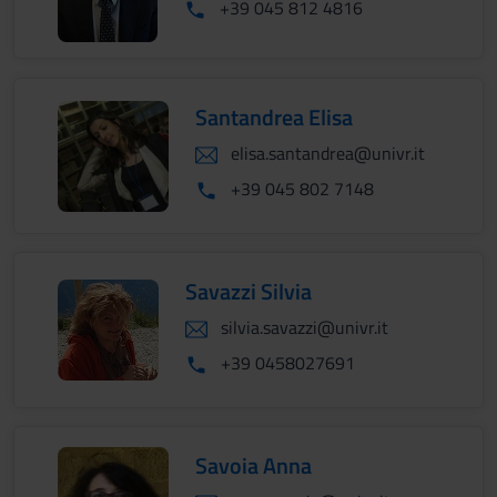
+39 045 812 4816
Santandrea Elisa
elisa.santandrea@univr.it
+39 045 802 7148
Savazzi Silvia
silvia.savazzi@univr.it
+39 0458027691
Savoia Anna