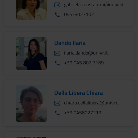
gabriela.constantin@univr.it
045-8027102
Dando Ilaria
ilaria.dando@univr.it
+39 045 802 7169
Della Libera Chiara
chiara.dellalibera@univr.it
+39 0458027219