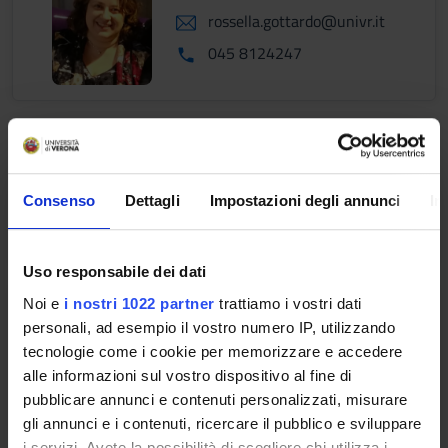
rossella.gottardo@univr.it
045 8124247
Laudanna Carlo
carlo.laudanna@univr.it
Consenso
Dettagli
Impostazioni degli annunci
In
045-8027689
Uso responsabile dei dati
Noi e
i nostri 1022 partner
trattiamo i vostri dati
Leone Roberto
personali, ad esempio il vostro numero IP, utilizzando
tecnologie come i cookie per memorizzare e accedere
roberto.leone@univr.it
alle informazioni sul vostro dispositivo al fine di
0458027612
pubblicare annunci e contenuti personalizzati, misurare
gli annunci e i contenuti, ricercare il pubblico e sviluppare
i servizi. Avete la possibilità di scegliere chi utilizza i