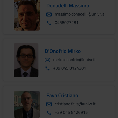
Donadelli Massimo
massimo.donadelli@univr.it
0458027281
D'Onofrio Mirko
mirko.donofrio@univr.it
+39 045 8124301
Fava Cristiano
cristiano.fava@univr.it
+39 045 8126915