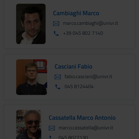
Cambiaghi Marco
marco.cambiaghi@univr.it
+39 045 802 7140
Casciani Fabio
fabio.casciani@univr.it
045 8124404
Cassatella Marco Antonio
marco.cassatella@univr.it
045 8027130