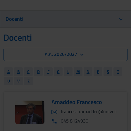
Docenti
Docenti
A.A. 2026/2027
A
B
C
D
F
G
L
M
N
P
S
T
U
V
Z
Amaddeo Francesco
francesco.amaddeo@univr.it
045 8124930