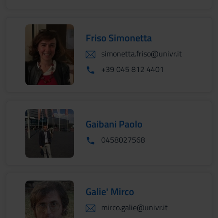
Friso Simonetta
simonetta.friso@univr.it
+39 045 812 4401
Gaibani Paolo
0458027568
Galie' Mirco
mirco.galie@univr.it